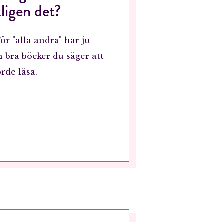
ligen det?
ör "alla andra" har ju
on bra böcker du säger att
rde läsa.