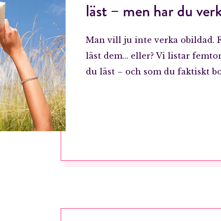
läst – men har du verk
Man vill ju inte verka obildad. F
läst dem... eller? Vi listar femt
du läst – och som du faktiskt bo