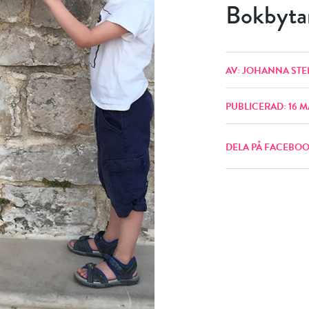
Bokbyta
AV: JOHANNA STE
PUBLICERAD: 16 M
DELA PÅ FACEBO