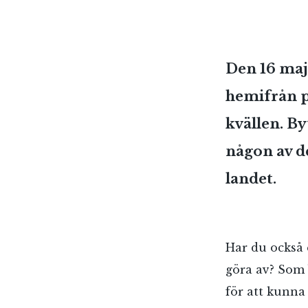
Den 16 maj
hemifrån 
kvällen. By
någon av d
landet.
Har du också 
göra av? Som 
för att kunna