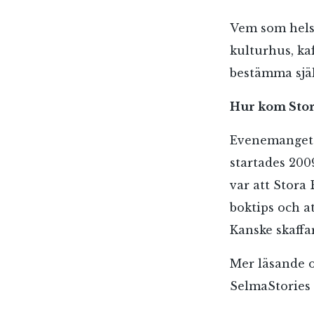
Vem som helst
kulturhus, ka
bestämma själv
Hur kom Stor
Evenemanget 
startades 2009
var att Stora
boktips och a
Kanske skaffa
Mer läsande o
E-p
SelmaStories g