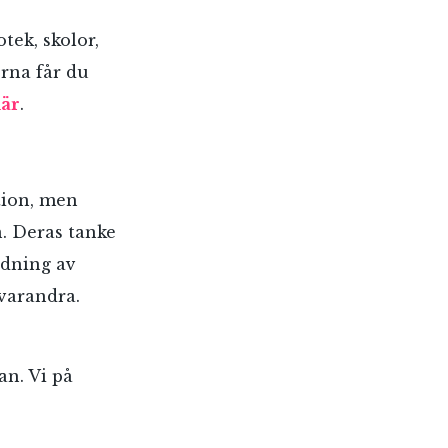
tek, skolor,
erna får du
är
.
tion, men
n. Deras tanke
idning av
 varandra.
an. Vi på