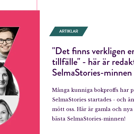
ARTIKLAR
"Det finns verkligen e
tillfälle" - här är reda
SelmaStories-minnen
Många kunniga bokproffs har p
SelmaStories startades - och än
mött oss. Här är gamla och n
bästa SelmaStories-minnen!