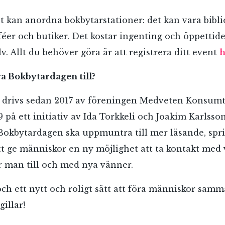
 kan anordna bokbytarstationer: det kan vara biblio
féer och butiker. Det kostar ingenting och öppettid
. Allt du behöver göra är att registrera ditt event
h
a Bokbytardagen till?
drivs sedan 2017 av föreningen Medveten Konsum
 på ett initiativ av Ida Torkkeli och Joakim Karlsso
 Bokbytardagen ska uppmuntra till mer läsande, spr
RÖSTA
tt ge människor en ny möjlighet att ta kontakt med
r man till och med nya vänner.
ch ett nytt och roligt sätt att föra människor samm
ost*
illar!