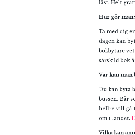
läst. Helt grati
Hur gör man
Ta med dig e
dagen kan byt
bokbytare vet 
särskild bok 
Var kan man 
Du kan byta b
bussen. Bär s
hellre vill gå
om i landet.
Vilka kan ano