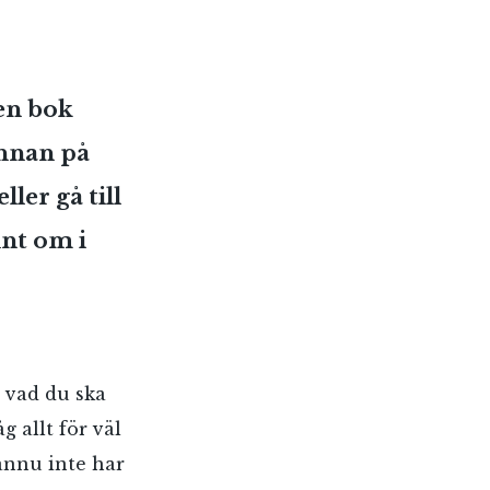
en bok
nnan på
ler gå till
unt om i
 vad du ska
 allt för väl
ännu inte har