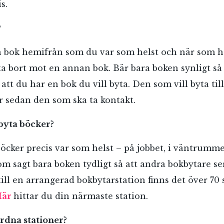
s.
?
n bok hemifrån som du var som helst och när som h
a bort mot en annan bok. Bär bara boken synligt så
att du har en bok du vill byta. Den som vill byta till
är sedan den som ska ta kontakt.
byta böcker?
öcker precis var som helst – på jobbet, i väntrummet
om sagt bara boken tydligt så att andra bokbytare s
 till en arrangerad bokbytarstation finns det över 70
Här
hittar du din närmaste station.
rdna stationer?