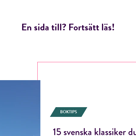
Jag accepterar villkoren.
En sida till? Fortsätt läs!
RÖSTA
ÅNGRA OCH STÄNG
BOKTIPS
15 svenska klassiker d