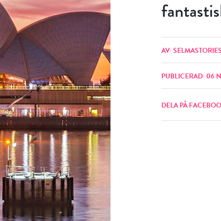
fantasti
AV: SELMASTORIE
PUBLICERAD: 06 
DELA PÅ FACEBO