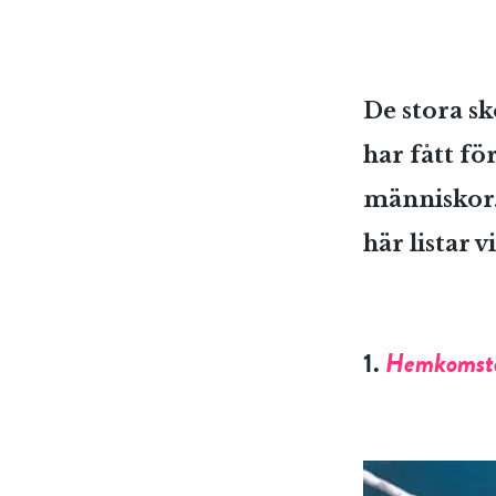
De stora sk
har fått f
människor. 
här listar v
1.
Hemkomst