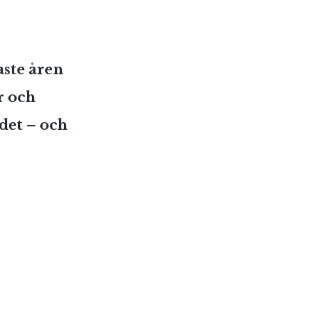
aste åren
r och
ndet – och