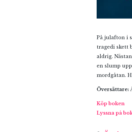
På julafton i
tragedi skett 
aldrig. Nästan
en slump uppt
mordgåtan. Hu
Översättare:
Å
Köp boken
Lyssna på bo
E-p