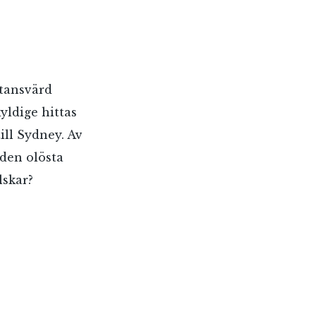
ktansvärd
yldige hittas
ill Sydney. Av
den olösta
lskar?