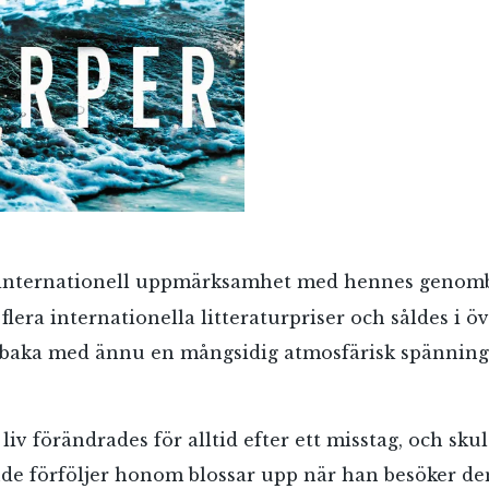
 internationell uppmärksamhet med hennes genom
flera internationella litteraturpriser och såldes i ö
llbaka med ännu en mångsidig atmosfärisk spännin
 liv förändrades för alltid efter ett misstag, och sk
de förföljer honom blossar upp när han besöker den