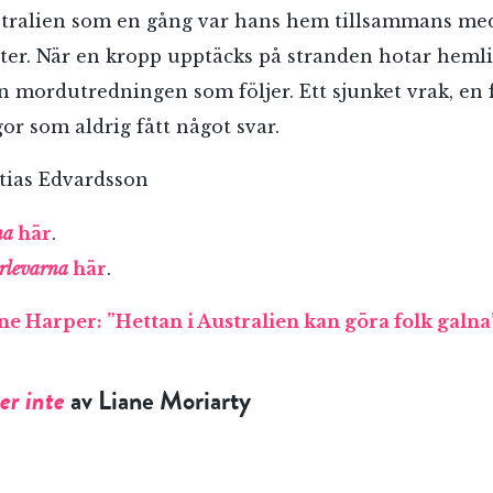
stralien som en gång var hans hem tillsammans med
otter. När en kropp upptäcks på stranden hotar hemli
n mordutredningen som följer. Ett sjunket vrak, en
gor som aldrig fått något svar.
ias Edvardsson
na
här
.
rlevarna
här
.
ne Harper: ”Hettan i Australien kan göra folk galna
er inte
av Liane Moriarty