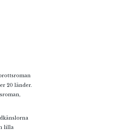
brottsroman
ver 20 länder.
gsroman,
uldkänslorna
 lilla