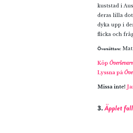
kuststad i Au
deras lilla d
dyka upp i de
flicka och frå
Översättare:
Matt
Köp
Överlevar
Lyssna på
Öve
Missa inte!
Ja
3.
Äpplet fall