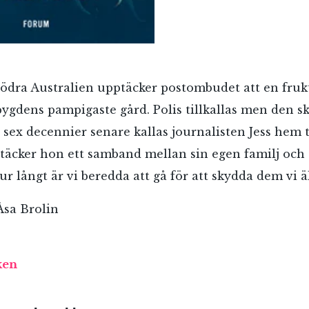
 södra Australien upptäcker postombudet att en fru
bygdens pampigaste gård. Polis tillkallas men den sk
 sex decennier senare kallas journalisten Jess hem t
äcker hon ett samband mellan sin egen familj och 
r långt är vi beredda att gå för att skydda dem vi ä
RÖSTA
sa Brolin
ken
ost*