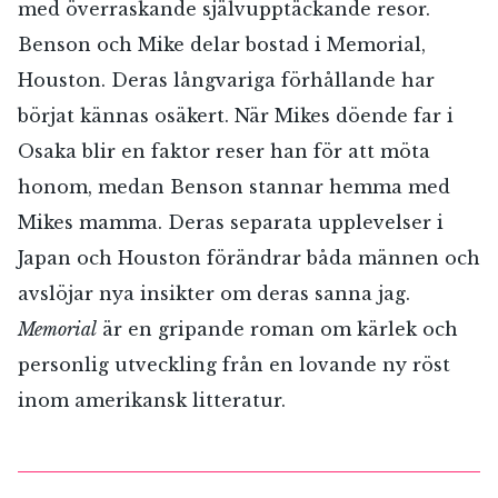
med överraskande självupptäckande resor.
Benson och Mike delar bostad i Memorial,
Houston. Deras långvariga förhållande har
börjat kännas osäkert. När Mikes döende far i
Osaka blir en faktor reser han för att möta
honom, medan Benson stannar hemma med
Mikes mamma. Deras separata upplevelser i
Japan och Houston förändrar båda männen och
avslöjar nya insikter om deras sanna jag.
RÖSTA
Memorial
är en gripande roman om kärlek och
personlig utveckling från en lovande ny röst
inom amerikansk litteratur.
E-post*