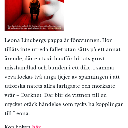
Leona Lindbergs pappa är försvunnen. Hon
tillåts inte utreda fallet utan sätts på ett annat
ärende, där en taxichaufför hittats grovt
misshandlad och bunden i ett dike. I samma
veva lockas två unga tjejer av spänningen i att
utforska nätets allra farligaste och mörkaste
vrår – Darknet. Där blir de vittnen till en
mycket otäck händelse som tycks ha kopplingar
till Leona.
Köp boken
här
.