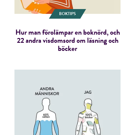
RÖSTA
BOKTIPS
ÅNGRA OCH STÄNG
Hur man förolämpar en boknörd, och
22 andra visdomsord om läsning och
böcker