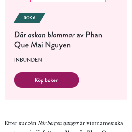
BOK 6
Där askan blommar
av Phan
Que Mai Nguyen
INBUNDEN
Köp boken
Efter succén
När bergen sjunger
är vietnamesiska