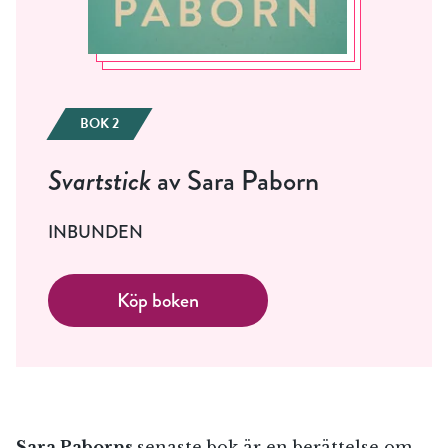
BOK 2
Svartstick
av Sara Paborn
INBUNDEN
Köp boken
Sara Paborns
senaste bok är en berättelse om