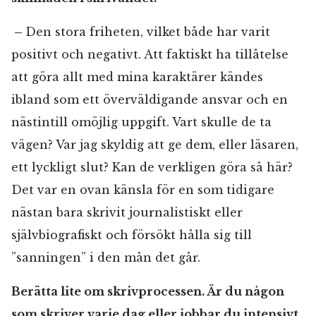
Jag accepterar villkoren.
–
Den stora friheten, vilket både har varit
positivt och negativt. Att faktiskt ha tillåtelse
RÖSTA
att göra allt med mina karaktärer kändes
ibland som ett överväldigande ansvar och en
ÅNGRA OCH STÄNG
nästintill omöjlig uppgift. Vart skulle de ta
vägen? Var jag skyldig att ge dem, eller läsaren,
ett lyckligt slut? Kan de verkligen göra så här?
Det var en ovan känsla för en som tidigare
nästan bara skrivit journalistiskt eller
självbiografiskt och försökt hålla sig till
”sanningen” i den mån det går.
Berätta lite om skrivprocessen. Är du någon
som skriver varje dag eller jobbar du intensivt