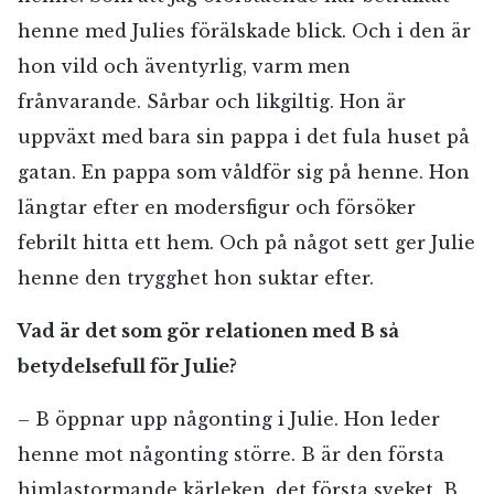
henne med Julies förälskade blick. Och i den är
hon vild och äventyrlig, varm men
frånvarande. Sårbar och likgiltig. Hon är
RÖSTA
uppväxt med bara sin pappa i det fula huset på
gatan. En pappa som våldför sig på henne. Hon
längtar efter en modersfigur och försöker
E-post*
febrilt hitta ett hem. Och på något sett ger Julie
henne den trygghet hon suktar efter.
Jag accepterar villkoren.
Vad är det som gör relationen med B så
betydelsefull för Julie?
RÖSTA
– B öppnar upp någonting i Julie. Hon leder
henne mot någonting större. B är den första
ÅNGRA OCH STÄNG
himlastormande kärleken, det första sveket. B