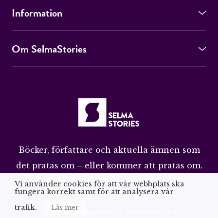
Information
Om SelmaStories
Böcker, författare och aktuella ämnen som
det pratas om – eller kommer att pratas om.
Läs om det först på SelmaStories.
Vi använder cookies för att vår webbplats ska
fungera korrekt samt för att analysera vår
trafik.
Läs mer
© 2026 All information på selmastories.se är