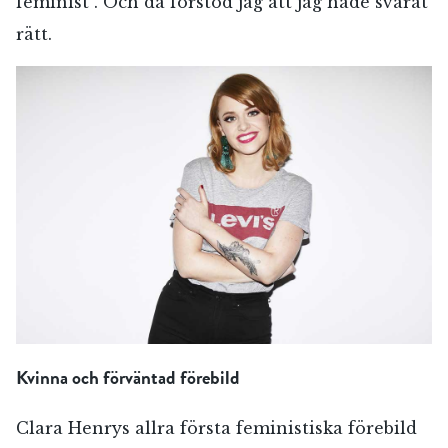
feminist”. Och då förstod jag att jag hade svarat
rätt.
Kvinna och förväntad förebild
Clara Henrys allra första feministiska förebild