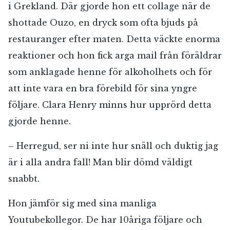
i Grekland. Där gjorde hon ett collage när de
Jag accepterar villkoren.
shottade Ouzo, en dryck som ofta bjuds på
restauranger efter maten. Detta väckte enorma
RÖSTA
reaktioner och hon fick arga mail från föräldrar
som anklagade henne för alkoholhets och för
ÅNGRA OCH STÄNG
att inte vara en bra förebild för sina yngre
följare. Clara Henry minns hur upprörd detta
gjorde henne.
– Herregud, ser ni inte hur snäll och duktig jag
är i alla andra fall! Man blir dömd väldigt
snabbt.
Hon jämför sig med sina manliga
Youtubekollegor. De har 10åriga följare och