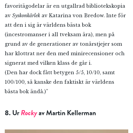
Jag accepterar villkoren.
favoritägodelar är en utgallrad bibliotekskopia
av
Syskonkärlek
av Katarina von Bredow. Inte för
att den i sig är världens bästa bok
RÖSTA
(incestromanser i all tveksam ära), men på
grund av de generationer av tonårstjejer som
ÅNGRA OCH STÄNG
har klottrat ner den med minirecensioner och
signerat med vilken klass de går i.
(Den har dock fått betygen 5/5, 10/10, samt
100/100, så kanske den faktiskt är världens
bästa bok ändå.)”
8. Ur
Rocky
av Martin Kellerman