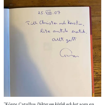
”Köpte Catullus
Dikter om kärlek och hat
som en