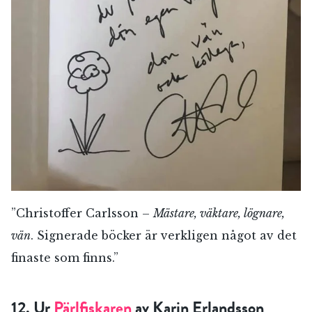
”Christoffer Carlsson –
Mästare, väktare, lögnare,
vän
. Signerade böcker är verkligen något av det
finaste som finns.”
12. Ur
Pärlfiskaren
av Karin Erlandsson