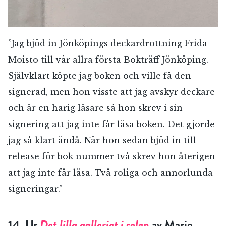
”Jag bjöd in Jönköpings deckardrottning Frida
Moisto till vår allra första Bokträff Jönköping.
Självklart köpte jag boken och ville få den
signerad, men hon visste att jag avskyr deckare
och är en harig läsare så hon skrev i sin
signering att jag inte får läsa boken. Det gjorde
jag så klart ändå. När hon sedan bjöd in till
release för bok nummer två skrev hon återigen
att jag inte får läsa. Två roliga och annorlunda
signeringar.”
14. Ur
Det lilla galleriet i solen
av Marie