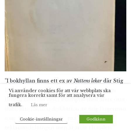
”I bokhyllan finns ett ex av
Nattens lekar
där Stig
Dagerman skrivit dedikationen ‘Fröken von
Vi använder cookies för att vår webbplats ska
fungera korrekt samt för att analysera vår
Hillem tillägnas detta exemplar med årets sista
trafik.
Läs mer
(men inte minsta) dedikation av Stig Dagerman
som sitter trångt men gärna på
Cookie-inställningar
Godkänn
reklamavdelningen men är trött i handen.’”