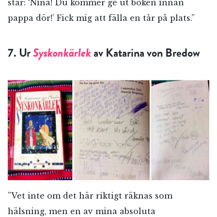
står: ‘Nina! Du kommer ge ut boken innan
pappa dör!’ Fick mig att fälla en tår på plats.”
7. Ur
Syskonkärlek
av Katarina von Bredow
RÖSTA
E-post*
”Vet inte om det här riktigt räknas som
hälsning, men en av mina absoluta