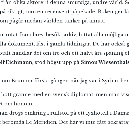
 från olika aktörer i denna smutsiga, undre värld.
Jag accepterar villkoren.
 på riktigt, som en recensent påpekade. Boken ger l
 som pågår medan världen tänker på annat.
RÖSTA
r rotat fram brev, besökt arkiv, hittat alla möjliga m
lla dokument, läst i gamla tidningar. De har också g
ÅNGRA OCH STÄNG
totalt handlar det om tre och ett halvt års spaning
lf Eichmann
, stod högst upp på
Simon Wiesenthal
a om Brunner första gången när jag var i Syrien, berä
 bott granne med en svensk diplomat, men man viss
ket om honom.
han drogs omkring i rullstol på ett lyxhotell i Damas
et berömda Le Meridien
.
Det har vi inte fått bekräftat