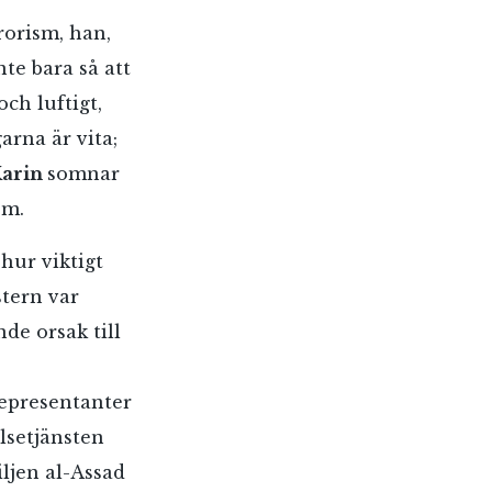
rorism, han,
te bara så att
ch luftigt,
arna är vita;
arin
somnar
sm.
hur viktigt
stern var
de orsak till
representanter
elsetjänsten
ljen al-Assad