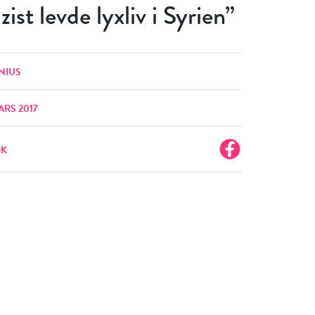
zist levde lyxliv i Syrien”
NIUS
ARS 2017
OK