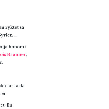
en ryktet sa
Syrien …
följa honom i
lois Brunner
,
r.
ikte är täckt
mer.
et. En