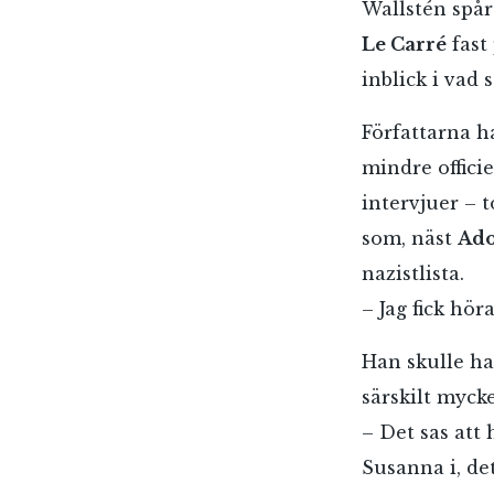
Wallstén spår
Le Carré
fast
inblick i vad
Författarna ha
mindre officie
intervjuer – 
som, näst
Ado
nazistlista.
– Jag fick hör
Han skulle ha
särskilt myc
– Det sas att 
Susanna i, d