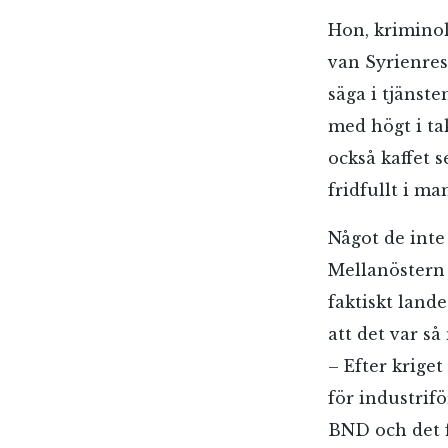
Hon, kriminol
van Syrienres
säga i tjänste
med högt i tak
också kaffet s
fridfullt i m
Något de inte
Mellanöstern 
faktiskt land
att det var s
– Efter krige
för industrif
BND och det f