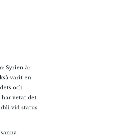
m: Syrien är
kså varit en
ldets och
 har vetat det
rbli vid status
Susanna