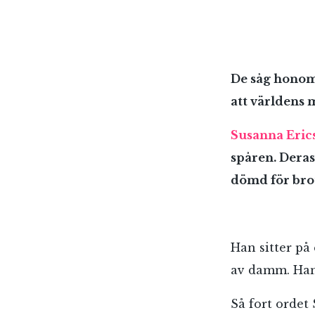
De såg honom 
att världens 
Susanna Eric
spåren. Deras
dömd för brot
Han sitter på 
av damm. Han 
Så fort ordet