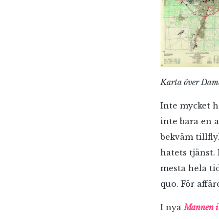
Karta över Dama
Inte mycket ha
inte bara en a
bekväm tillfly
hatets tjänst.
mesta hela tid
quo. För affä
E-p
I nya
Mannen i