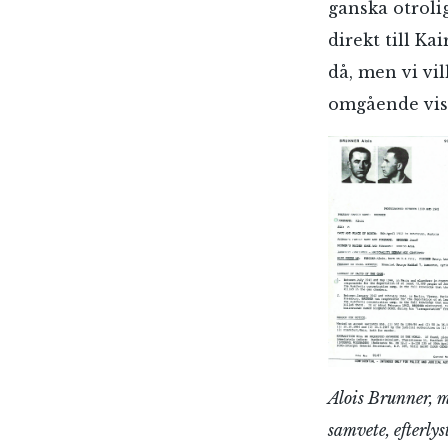
ganska otrolig
direkt till Ka
då, men vi vi
omgående visst
Alois Brunner, m
samvete, efterlys