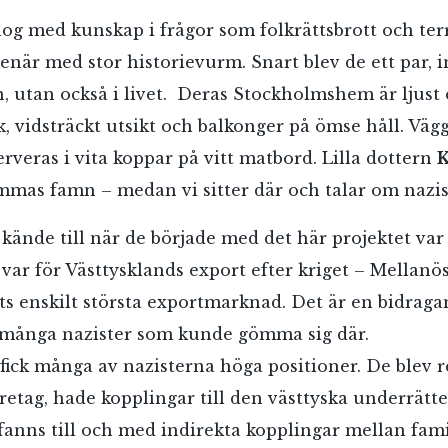
og med kunskap i frågor som folkrättsbrott och ter
enär med stor historievurm. Snart blev de ett par, in
n, utan också i livet. Deras Stockholmshem är ljust o
, vidsträckt utsikt och balkonger på ömse håll. Vägg
erveras i vita koppar på vitt matbord. Lilla dottern
K
ammas famn – medan vi sitter där och talar om nazi
 kände till när de började med det här projektet var 
var för Västtysklands export efter kriget – Mellanö
ets enskilt största exportmarknad. Det är en bidragan
å många nazister som kunde gömma sig där.
t fick många av nazisterna höga positioner. De blev 
öretag, hade kopplingar till den västtyska underrätt
anns till och med indirekta kopplingar mellan fami