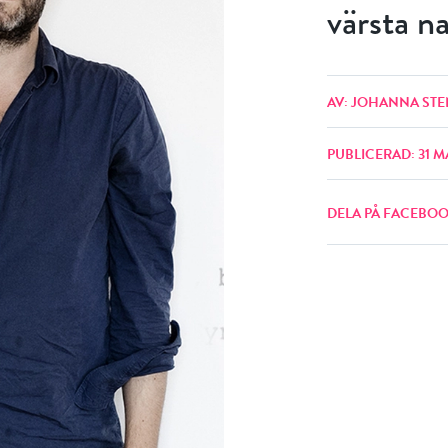
värsta na
AV: JOHANNA STE
PUBLICERAD: 31 M
DELA PÅ FACEBO