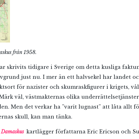
skus från 1958.
r skrivits tidigare i Sverige om detta kusliga faktu
vgrund just nu. I mer än ett halvsekel har landet oc
ktsort för nazister och skumraskfigurer i krigets, vå
RÖSTA
 Märk väl, västmakternas olika underrättelsetjänster
en. Men det verkar ha ”varit lugnast” att låta allt fö
rernas skull, kan man tänka.
ost*
 Damaskus
kartlägger författarna Eric Ericson och 