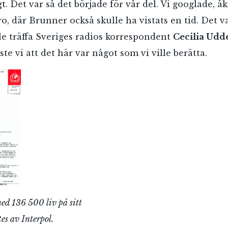
t. Det var så det började för vår del. Vi googlade, å
iro, där Brunner också skulle ha vistats en tid. Det v
lle träffa Sveriges radios korrespondent
Cecilia Udd
e vi att det här var något som vi ville berätta.
ed 136 500 liv på sitt
tes av Interpol.