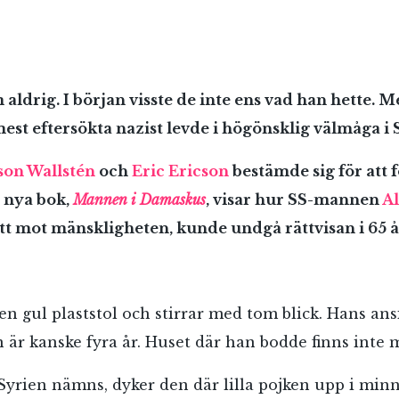
aldrig. I början visste de inte ens vad han hette. M
mest eftersökta nazist levde i högönsklig välmåga i 
son Wallstén
och
Eric Ericson
bestämde sig för att 
 nya bok,
Mannen i Damaskus
, visar hur SS-mannen
A
t mot mänskligheten, kunde undgå rättvisan i 65 å
en gul plaststol och stirrar med tom blick. Hans ans
är kanske fyra år. Huset där han bodde finns inte 
 Syrien nämns, dyker den där lilla pojken upp i minn