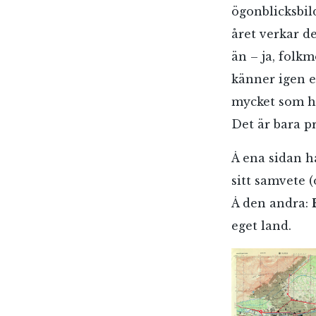
ögonblicksbild
året verkar d
än – ja, folk
känner igen e
mycket som he
Det är bara pr
Å ena sidan h
sitt samvete 
Å den andra:
eget land.