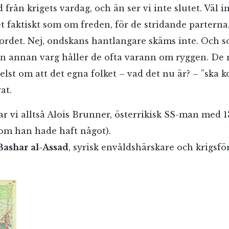
 från krigets vardag, och än ser vi inte slutet. Väl i
et faktiskt som om freden, för de stridande parterna
mordet. Nej, ondskans hantlangare skäms inte. Och 
n annan varg håller de ofta varann om ryggen. De
lst om att det egna folket – vad det nu är? – ”ska k
at.
ar vi alltså Alois Brunner, österrikisk SS-man med 1
(om han hade haft något).
Bashar al-Assad
, syrisk envåldshärskare och krigsför