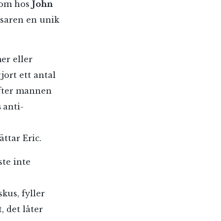
 Som hos
John
äsaren en unik
er eller
jort ett antal
 efter mannen
s
anti-
ttar Eric.
te inte
kus, fyller
, det låter