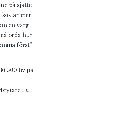
nne på sjätte
, kostar mer
som en varg
 må orda hur
omma först”.
36 500 liv på
brytare i sitt