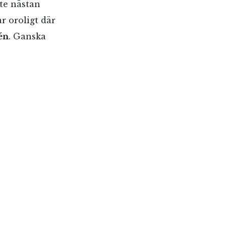
kte nästan
ar oroligt där
én
. Ganska