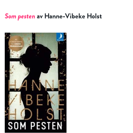
RÖSTA
Som pesten
av Hanne-Vibeke Holst
E-post*
Jag accepterar villkoren.
RÖSTA
ÅNGRA OCH STÄNG