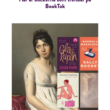
BookTok