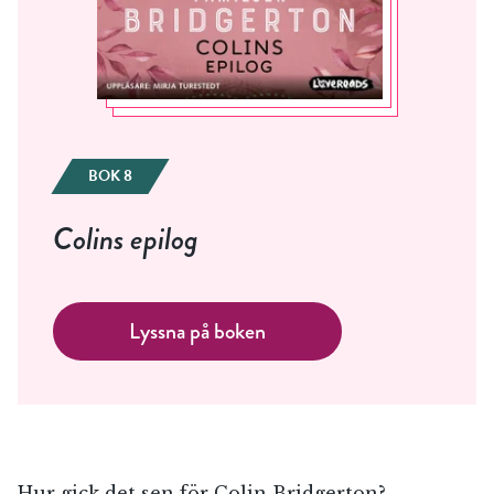
BOK 8
Colins epilog
Lyssna på boken
Hur gick det sen för Colin Bridgerton?