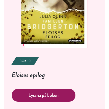
BOK 10
Eloises epilog
Lyssna på boken