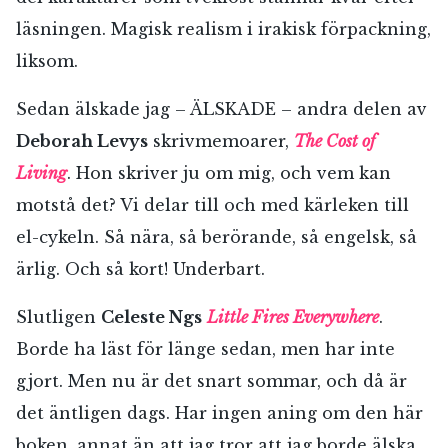
Jag accepterar villkoren.
läsningen. Magisk realism i irakisk förpackning,
liksom.
RÖSTA
Sedan älskade jag – ÄLSKADE – andra delen av
Deborah Levys
skrivmemoarer,
The Cost of
ÅNGRA OCH STÄNG
Living
. Hon skriver ju om mig, och vem kan
motstå det? Vi delar till och med kärleken till
el-cykeln. Så nära, så berörande, så engelsk, så
ärlig. Och så kort! Underbart.
Slutligen
Celeste Ngs
Little Fires Everywhere
.
Borde ha läst för länge sedan, men har inte
gjort. Men nu är det snart sommar, och då är
det äntligen dags. Har ingen aning om den här
boken, annat än att jag tror att jag borde älska