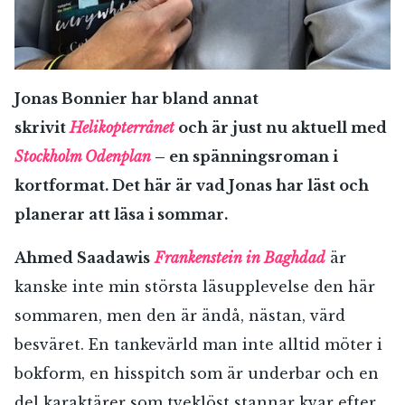
Jonas Bonnier har bland annat
skrivit
Helikopterrånet
och är just nu aktuell med
Stockholm Odenplan
– en spänningsroman i
kortformat. Det här är vad Jonas har läst och
planerar att läsa i sommar.
Ahmed Saadawis
Frankenstein in Baghdad
är
RÖSTA
kanske inte min största läsupplevelse den här
sommaren, men den är ändå, nästan, värd
besväret. En tankevärld man inte alltid möter i
E-post*
bokform, en hisspitch som är underbar och en
del karaktärer som tveklöst stannar kvar efter