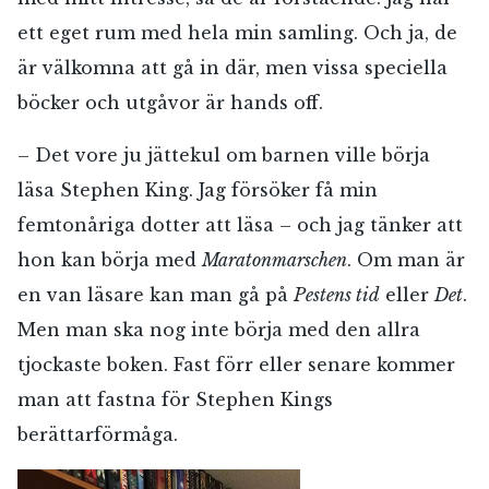
ett eget rum med hela min samling. Och ja, de
är välkomna att gå in där, men vissa speciella
E-post*
böcker och utgåvor är hands off.
– Det vore ju jättekul om barnen ville börja
Jag accepterar villkoren.
läsa Stephen King. Jag försöker få min
femtonåriga dotter att läsa – och jag tänker att
hon kan börja med
Maratonmarschen
. Om man är
RÖSTA
en van läsare kan man gå på
Pestens tid
eller
Det
.
ÅNGRA OCH STÄNG
Men man ska nog inte börja med den allra
tjockaste boken. Fast förr eller senare kommer
man att fastna för Stephen Kings
berättarförmåga.