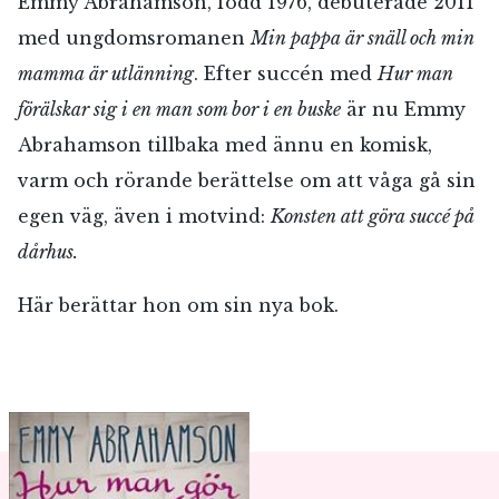
Emmy Abrahamson, född 1976, debuterade 2011
med ungdomsromanen
Min pappa är snäll och min
mamma är utlänning
. Efter succén med
Hur man
förälskar sig i en man som bor i en buske
är nu Emmy
Abrahamson tillbaka med ännu en komisk,
varm och rörande berättelse om att våga gå sin
egen väg, även i motvind:
Konsten att göra succé på
dårhus.
Här berättar hon om sin nya bok.