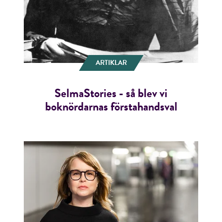
ARTIKLAR
RÖSTA
SelmaStories - så blev vi
boknördarnas förstahandsval
E-post*
Jag accepterar villkoren.
RÖSTA