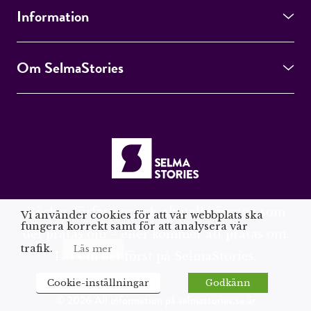
Information
Om SelmaStories
Böcker, författare och aktuella ämnen som
Vi använder cookies för att vår webbplats ska
fungera korrekt samt för att analysera vår
det pratas om – eller kommer att pratas om.
trafik.
Läs mer
Läs om det först på SelmaStories.
Cookie-inställningar
Godkänn
© 2026 All information på selmastories.se är