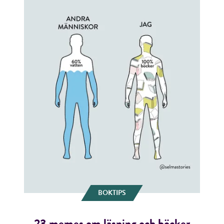
BOKTIPS
23 memes om läsning och böcker