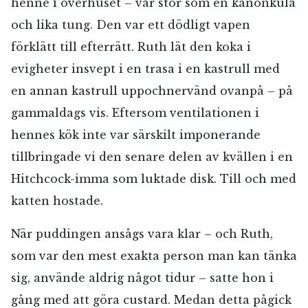
henne i överhuset – var stor som en kanonkula
och lika tung. Den var ett dödligt vapen
förklätt till efterrätt. Ruth lät den koka i
evigheter insvept i en trasa i en kastrull med
en annan kastrull uppochnervänd ovanpå – på
gammaldags vis. Eftersom ventilationen i
hennes kök inte var särskilt imponerande
tillbringade vi den senare delen av kvällen i en
Hitchcock-imma som luktade disk. Till och med
katten hostade.
När puddingen ansågs vara klar – och Ruth,
som var den mest exakta person man kan tänka
sig, använde aldrig något tidur – satte hon i
gång med att göra custard. Medan detta pågick