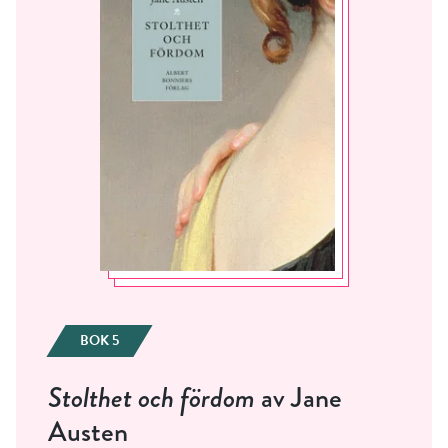
ÅNGRA OCH STÄNG
BOK 5
Stolthet och fördom
av Jane
Austen