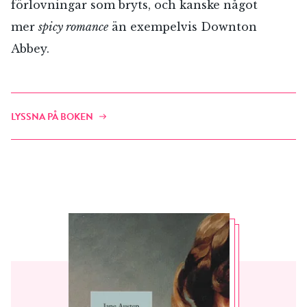
förlovningar som bryts, och kanske något
mer
spicy romance
än exempelvis Downton
Abbey.
RÖSTA
LYSSNA PÅ BOKEN
E-post*
Jag accepterar villkoren.
RÖSTA