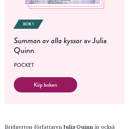
BOK 1
Summan av alla kyssar
av Julia
Quinn
POCKET
Köp boken
Bridgerton-författaren
Julia Quinn
är också