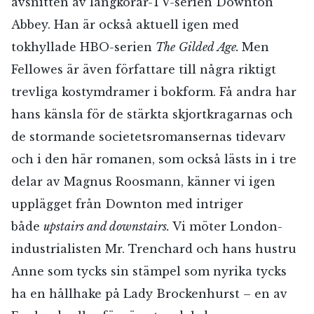
avsnitten av långkörar-TV-serien Downton
Abbey. Han är också aktuell igen med
tokhyllade HBO-serien
The
Gilded Age.
Men
Fellowes är även författare till några riktigt
trevliga kostymdramer i bokform. Få andra har
hans känsla för de stärkta skjortkragarnas och
de stormande societetsromansernas tidevarv
och i den här romanen, som också lästs in i tre
delar av Magnus Roosmann, känner vi igen
upplägget från Downton med intriger
både
upstairs and downstairs.
Vi möter London-
industrialisten Mr. Trenchard och hans hustru
Anne som tycks sin stämpel som nyrika tycks
ha en hållhake på Lady Brockenhurst – en av