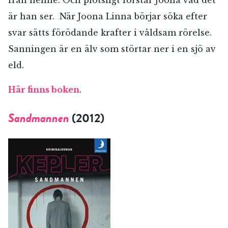
från henne. Och plötsligt förstår Joona vad det
är han ser. När Joona Linna börjar söka efter
svar sätts förödande krafter i våldsam rörelse.
Sanningen är en älv som störtar ner i en sjö av
eld.
Här finns boken
.
Sandmannen
(2012)