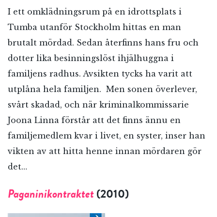
I ett omklädningsrum på en idrottsplats i
Tumba utanför Stockholm hittas en man
brutalt mördad. Sedan återfinns hans fru och
dotter lika besinningslöst ihjälhuggna i
familjens radhus. Avsikten tycks ha varit att
utplåna hela familjen. Men sonen överlever,
svårt skadad, och när kriminalkommissarie
Joona Linna förstår att det finns ännu en
familjemedlem kvar i livet, en syster, inser han
RÖSTA
vikten av att hitta henne innan mördaren gör
det…
E-post*
Paganinikontraktet
(2010)