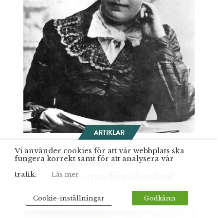
ARTIKLAR
Vi använder cookies för att vår webbplats ska
SelmaStories - så blev vi
fungera korrekt samt för att analysera vår
boknördarnas förstahandsval
trafik.
Läs mer
Cookie-inställningar
Godkänn