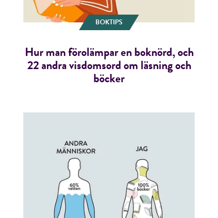
BOKTIPS
Hur man förolämpar en boknörd, och
RÖSTA
22 andra visdomsord om läsning och
böcker
E-post*
Jag accepterar villkoren.
RÖSTA
ÅNGRA OCH STÄNG