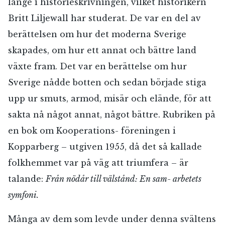
länge i historieskrivningen, vilket historikern
Britt Liljewall har studerat. De var en del av
berättelsen om hur det moderna Sverige
skapades, om hur ett annat och bättre land
växte fram. Det var en berättelse om hur
Sverige nådde botten och sedan började stiga
upp ur smuts, armod, misär och elände, för att
sakta nå något annat, något bättre. Rubriken på
en bok om Kooperations- föreningen i
RÖSTA
Kopparberg – utgiven 1955, då det så kallade
folkhemmet var på väg att triumfera – är
talande:
Från nödår till välstånd: En sam- arbetets
E-post*
symfoni.
Många av dem som levde under denna svältens