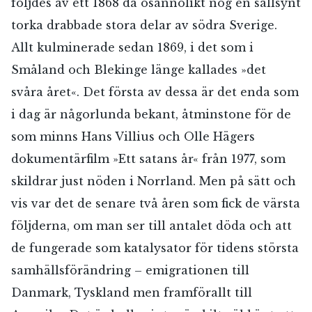
följdes av ett 1868 då osannolikt nog en sällsynt
torka drabbade stora delar av södra Sverige.
Allt kulminerade sedan 1869, i det som i
Småland och Blekinge länge kallades »det
svåra året«. Det första av dessa är det enda som
i dag är någorlunda bekant, åtminstone för de
som minns Hans Villius och Olle Hägers
dokumentärfilm »Ett satans år« från 1977, som
skildrar just nöden i Norrland. Men på sätt och
vis var det de senare två åren som fick de värsta
följderna, om man ser till antalet döda och att
de fungerade som katalysator för tidens största
samhällsförändring – emigrationen till
Danmark, Tyskland men framförallt till