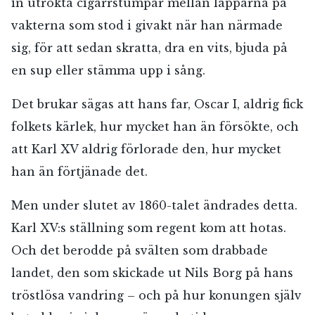
in utrökta cigarrstumpar mellan läpparna på
vakterna som stod i givakt när han närmade
sig, för att sedan skratta, dra en vits, bjuda på
en sup eller stämma upp i sång.
Det brukar sägas att hans far, Oscar I, aldrig fick
folkets kärlek, hur mycket han än försökte, och
att Karl XV aldrig förlorade den, hur mycket
han än förtjänade det.
Men under slutet av 1860-talet ändrades detta.
Karl XV:s ställning som regent kom att hotas.
Och det berodde på svälten som drabbade
landet, den som skickade ut Nils Borg på hans
tröstlösa vandring – och på hur konungen själv