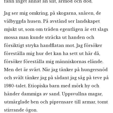
fann inget annat än slit, armod och död.
Jag ser mig omkring, på skogarna, snåren, de
välbyggda husen. På avstånd ser landskapet
mjukt ut, som om träden egentligen är ett slags
mossa man kunde sträcka ut handen och
försiktigt stryka handflatan mot. Jag försöker
föreställa mig hur det kan ha sett ut här då,
försöker föreställa mig människornas elände.
Men det är svårt. När jag tänker på hungersnöd
och svält tänker jag på sådant jag såg på teve på
1980-talet. Etiopiska barn med mörk hy och
händer dammiga av sand. Uppsvullna magar,
utmärglade ben och piprensare till armar, tomt
stirrande ögon.