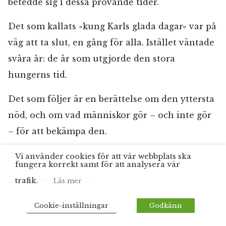
betedde sig i dessa prövande tider.
Det som kallats »kung Karls glada dagar« var på
väg att ta slut, en gång för alla. Istället väntade
svåra år: de år som utgjorde den stora
hungerns tid.
Det som följer är en berättelse om den yttersta
nöd, och om vad människor gör – och inte gör
– för att bekämpa den.
Sugen på fortsättningen? Boken finns
här
.
Vi använder cookies för att vår webbplats ska
fungera korrekt samt för att analysera vår
Foto: Johanna Hanno
trafik.
Läs mer
Cookie-inställningar
Godkänn