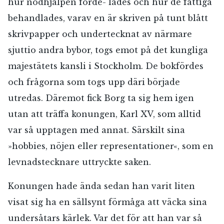
hur nödhjälpen förde- lades och hur de fattiga
behandlades, varav en är skriven på tunt blått
skrivpapper och undertecknat av närmare
sjuttio andra bybor, togs emot på det kungliga
majestätets kansli i Stockholm. De bokfördes
och frågorna som togs upp däri började
utredas. Däremot fick Borg ta sig hem igen
utan att träffa konungen, Karl XV, som alltid
var så upptagen med annat. Särskilt sina
»hobbies, nöjen eller representationer«, som en
levnadstecknare uttryckte saken.
Konungen hade ända sedan han varit liten
visat sig ha en sällsynt förmåga att väcka sina
undersåtars kärlek. Var det för att han var så