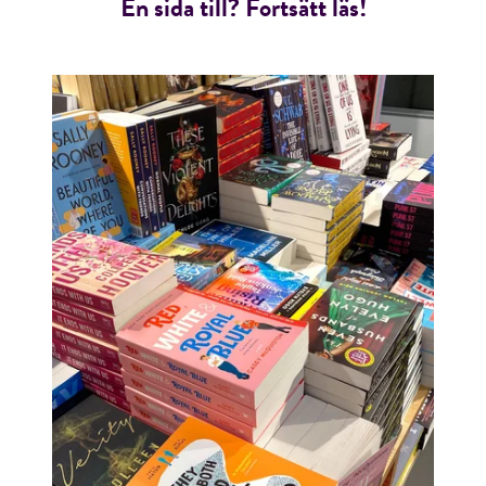
En sida till? Fortsätt läs!
E-post*
Jag accepterar villkoren.
RÖSTA
ÅNGRA OCH STÄNG