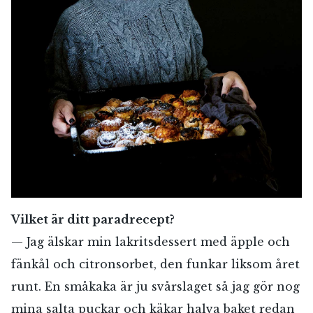
Vilket är ditt paradrecept?
— Jag älskar min lakritsdessert med äpple och
fänkål och citronsorbet, den funkar liksom året
runt. En småkaka är ju svårslaget så jag gör nog
mina salta puckar och käkar halva baket redan