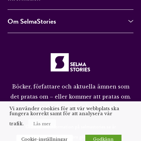
Om SelmaStories
Böcker, författare och aktuella ämnen som
det pratas om – eller kommer att pratas om.
Läs om det först på SelmaStories.
Vi använder cookies för att vår webbplats ska
fungera korrekt samt för att analysera vår
trafik.
Läs mer
© 2026 All information på selmastories.se är
upphovsrättsskyddad. Citera gärna men ange källa
Cookie-inställningar
Godkänn