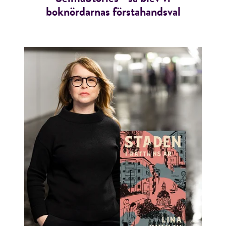
boknördarnas förstahandsval