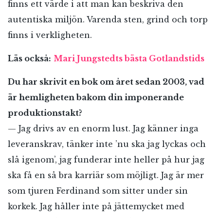
finns ett värde i att man kan beskriva den
autentiska miljön. Varenda sten, grind och torp
E-post*
finns i verkligheten.
Läs också:
Mari Jungstedts bästa Gotlandstids
Jag accepterar villkoren.
Du har skrivit en bok om året sedan 2003, vad
är hemligheten bakom din imponerande
produktionstakt?
RÖSTA
— Jag drivs av en enorm lust. Jag känner inga
ÅNGRA OCH STÄNG
leveranskrav, tänker inte ’nu ska jag lyckas och
slå igenom’, jag funderar inte heller på hur jag
ska få en så bra karriär som möjligt. Jag är mer
som tjuren Ferdinand som sitter under sin
korkek. Jag håller inte på jättemycket med