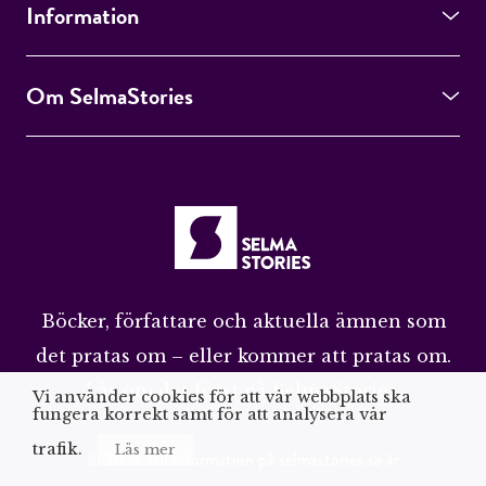
Information
Om SelmaStories
Böcker, författare och aktuella ämnen som
det pratas om – eller kommer att pratas om.
Läs om det först på SelmaStories.
Vi använder cookies för att vår webbplats ska
fungera korrekt samt för att analysera vår
trafik.
Läs mer
© 2026 All information på selmastories.se är