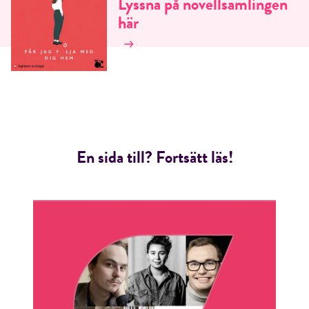
Lyssna på novellsamlingen
här
En sida till? Fortsätt läs!