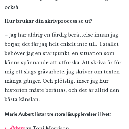
också.
Hur brukar din skrivprocess se ut?
RÖSTA
– Jag har aldrig en färdig berättelse innan jag
börjar, det får jag helt enkelt inte till. I stället
behöver jag en startpunkt, en situation som
E-post*
känns spännande att utforska. Att skriva är för
mig ett slags grävarbete, jag skriver om texten
Jag accepterar villkoren.
många gånger. Och plötsligt inser jag hur
historien måste berättas, och det är alltid den
bästa känslan.
RÖSTA
Marie Aubert listar tre stora läsupplevelser i livet:
ÅNGRA OCH STÄNG
.
Älskare
av Toni Morrison