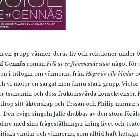
Jag accepterar villkoren.
RÖSTA
ÅNGRA OCH STÄNG
om en grupp vänner, deras liv och relationer under 0
af Gennäs
roman
Folk av en främmande stam
något för d
len i trilogin om vännerna från
Högre än alla himlar
o
ch vi möter en sargat men ännu stark grupp. Victor 
er tsunamin och dess fruktansvärda konsekvenser, P
 ihop sitt äktenskap och Tessan och Philip närmar s
 Den evige singeln Jalle drabbas av den stora föräl
dare med sina frågeställningar kring livet och teat
itiska vindar och vännerna, som alltid haft hetsiga 