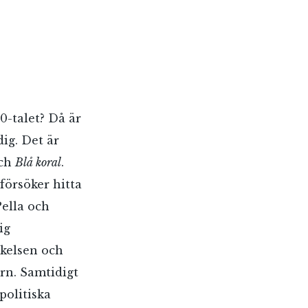
0-talet? Då är
ig. Det är
ch
Blå koral
.
försöker hitta
ella och
ig
skelsen och
ern. Samtidigt
politiska