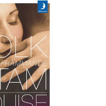
RÖSTA
ost*