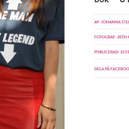
AV: JOHANNA STE
FOTOGRAF: 20TH
PUBLICERAD: 23 F
DELA PÅ FACEBO