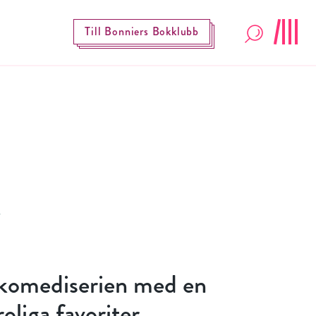
Till Bonniers Bokklubb
komediserien med en
oliga favoriter