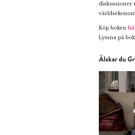
diskussioner u
världsekonomin
Köp boken
hä
Lyssna på bo
Älskar du
Gr