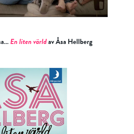
äsa…
En liten värld
av Åsa Hellberg