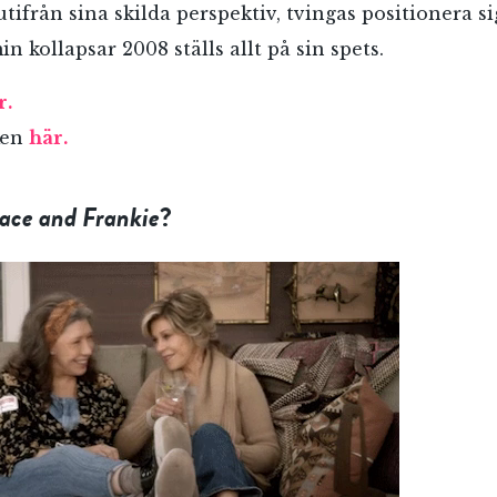
tifrån sina skilda perspektiv, tvingas positionera si
 kollapsar 2008 ställs allt på sin spets.
r.
ken
här.
ace and Frankie
?