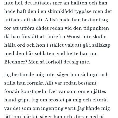
inte hel, det fattades mer än hälften och han
hade haft den i en skinnklädd tygpåse men det
fattades ett skaft. Alltså hade han bestämt sig
för att utföra dådet redan vid den tidpunkten
då han förstått att änkefru Woost inte skulle
hålla ord och hon i stället valt att gå i sällskap
med den här soldaten, vad hette han nu,
Blechner? Men så förhöll det sig inte.
Jag bestämde mig inte, säger han så lugnt och
RÖSTA
stilla han förmår. Allt var redan bestämt,
förstår konstapeln. Det var som om en jättes
hand gripit tag om bröstet på mig och efteråt
E-post*
var det som om ingenting varit. Jag kände mig
lätt om hjärtat, säger han och stirrar ned på