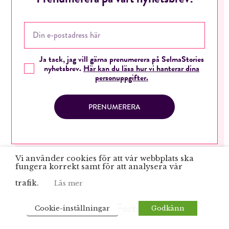
Ja tack, jag vill gärna prenumerera på SelmaStories
nyhetsbrev.
Här kan du läsa hur vi hanterar dina
personuppgifter.
PRENUMERERA
Vi använder cookies för att vår webbplats ska
fungera korrekt samt för att analysera vår
trafik.
Läs mer
En sida till? Fortsätt läs!
Cookie-inställningar
Godkänn