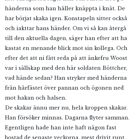
Jag accepterar villkoren.
händerna som han håller knäppta i knät. De
har börjat skaka igen. Konstapeln sitter också
och iakttar hans händer. Om vi så kan återgå
RÖSTA
till den aktuella dagen, säger han efter att ha
kastat en menande blick mot sin kollega. Och
ÅNGRA OCH STÄNG
efter det att ni fått reda på att änkefru Woost
var i sällskap med den här soldaten Böttcher,
vad hände sedan? Han stryker med händerna
från hårfästet över pannan och ögonen ned
mot hakan och halsen.
De skakar ännu mer nu, hela kroppen skakar.
Han försöker minnas. Dagarna flyter samman.
Egentligen hade han inte haft någon fast
bostad de senaste veckorna, mest drivit runt,