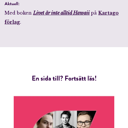
Aktuell:
Med boken
Livet är inte alltid Hawaii
på
Kartago
Jag accepterar villkoren.
förlag
.
RÖSTA
ÅNGRA OCH STÄNG
En sida till? Fortsätt läs!