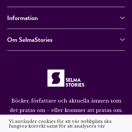
Information
Om SelmaStories
Böcker, författare och aktuella ämnen som
det pratas om – eller kommer att pratas om.
Läs om det först på SelmaStories.
Vi använder cookies för att vår webbplats ska
fungera korrekt samt för att analysera vår