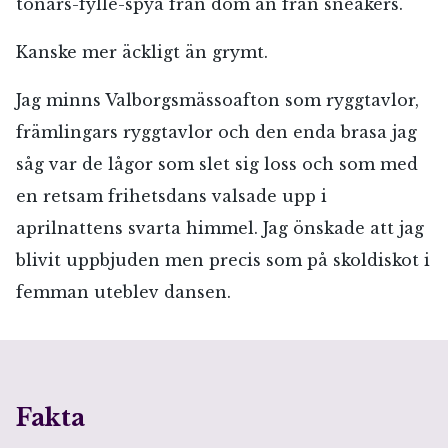
tonårs-fylle-spya från dom än från sneakers.
Kanske mer äckligt än grymt.
Jag minns Valborgsmässoafton som ryggtavlor,
främlingars ryggtavlor och den enda brasa jag
såg var de lågor som slet sig loss och som med
en retsam frihetsdans valsade upp i
aprilnattens svarta himmel. Jag önskade att jag
blivit uppbjuden men precis som på skoldiskot i
femman uteblev dansen.
Fakta