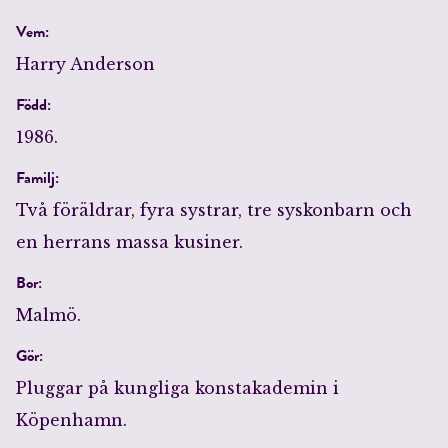
Vem:
Harry Anderson
Född:
1986.
Familj:
Två föräldrar, fyra systrar, tre syskonbarn och
en herrans massa kusiner.
Bor:
Malmö.
RÖSTA
Gör:
Pluggar på kungliga konstakademin i
Köpenhamn.
E-post*