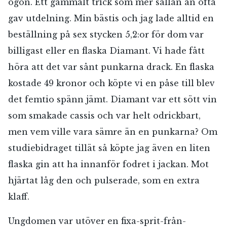
ögon. Ett gammalt trick som mer sällan än ofta
gav utdelning. Min bästis och jag lade alltid en
beställning på sex stycken 5,2:or för dom var
billigast eller en flaska Diamant. Vi hade fått
höra att det var sånt punkarna drack. En flaska
kostade 49 kronor och köpte vi en påse till blev
det femtio spänn jämt. Diamant var ett sött vin
som smakade cassis och var helt odrickbart,
men vem ville vara sämre än en punkarna? Om
studiebidraget tillät så köpte jag även en liten
flaska gin att ha innanför fodret i jackan. Mot
hjärtat låg den och pulserade, som en extra
klaff.
Ungdomen var utöver en fixa-sprit-från-