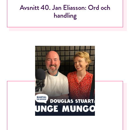
Jag accepterar villkoren.
Avsnitt 40. Jan Eliasson: Ord och
handling
RÖSTA
ÅNGRA OCH STÄNG