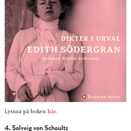
Jag accepterar villkoren.
RÖSTA
ÅNGRA OCH STÄNG
Lyssna på boken
här
.
4. Solveig von Schoultz