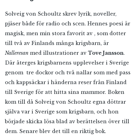
Solveig von Schoultz skrev lyrik, noveller,
pjäser både för radio och scen. Hennes poesi är
magisk, men min stora favorit av , som dotter
till två av Finlands många krigsbarn, är
Nalleresan
med illustra­tioner av
Tove Jansson
.
Där återges krigsbar­nens upplevelser i Sverige
genom tre dockor och två nallar som med pass
och kappsäckar i händerna reser från Finland
till Sverige för att hitta sina mammor. Boken
kom till då Solveig von Schoultz egna döttrar
själva var i Sverige som krigsbarn, och hon
började skicka lösa blad av berättelsen över till
dem. Senare blev det till en riktig bok.