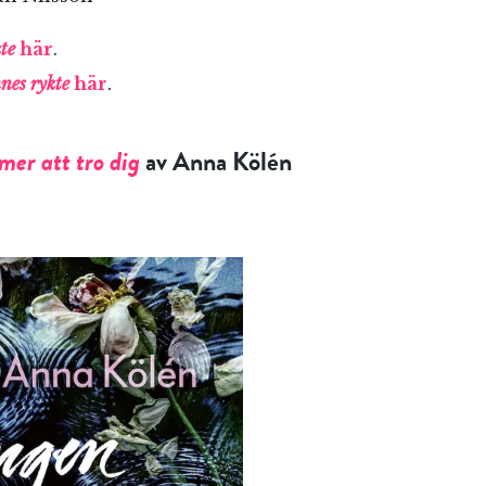
Jag accepterar villkoren.
te
här
.
nes rykte
här
.
RÖSTA
er att tro dig
av Anna Kölén
ÅNGRA OCH STÄNG