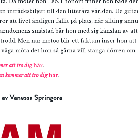
jta. Då möter hon Leo. I honom finner hon både den
n inträdesbiljett till den litterära världen. De gifte
r att livet äntligen fallit på plats, när allting änn
 barndomens småstad bär hon med sig känslan av att i
li trodd. Men när metoo blir ett faktum inser hon at
e våga möta det hon så gärna vill stänga dörren om.
er att tro dig
här
.
en kommer att tro dig
här
.
t
av Vanessa Springora