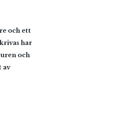
re och ett
skrivas har
aturen och
t av