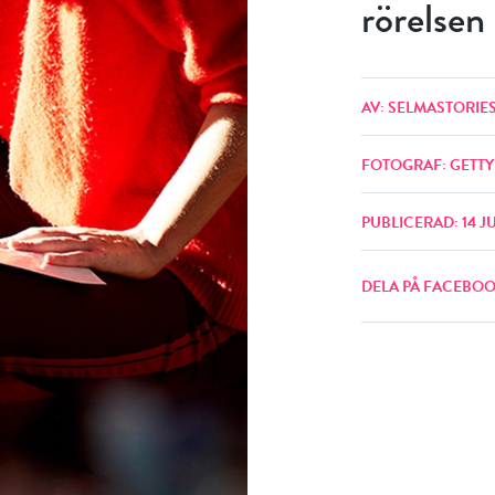
rörelsen
AV: SELMASTORIE
FOTOGRAF: GETTY
PUBLICERAD: 14 J
DELA PÅ FACEBO