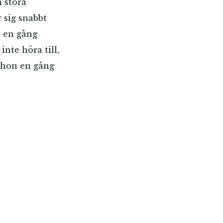
 stora
r sig snabbt
u en gång
nte höra till,
t hon en gång