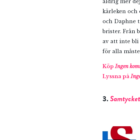
aldrig mer de
kärleken och e
och Daphne tro
brister. Från
av att inte b
för alla måst
Köp
Ingen komm
Lyssna på
Ing
3.
Samtycke