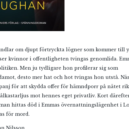
ndlar om djupt förtryckta lögner som kommer till 
er kvinnor i offentligheten tvingas genomlida. E
litiken. Men ju tydligare hon profilerar sig som
amot, desto mer hat och hot tvingas hon utstå. N
RÖSTA
anj för att skydda offer för hämndporr på nätet rik
ålkastarljus mot hennes eget privatliv. Kort däreft
n man hittas död i Emmas övernattningslägenhet i 
ost*
s för mord.
n Nilsson