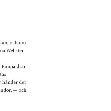
ytan, och om
mma Webster
är Emma drar
tas
er händer det
London — och