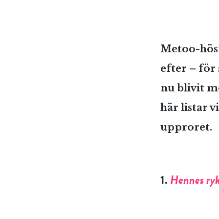
Metoo-höste
efter – för
nu blivit m
här listar 
upproret.
1.
Hennes ry