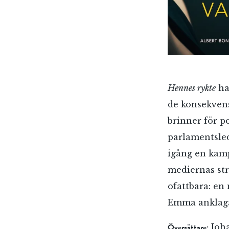
Hennes rykte
ha
de konsekvens
brinner för po
parlamentsled
igång en kamp
mediernas str
ofattbara: e
E-p
Emma anklaga
Översättare:
Joha