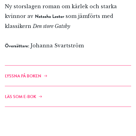
Jag accepterar villkoren.
Ny storslagen roman om kärlek och starka
Natasha Lester
kvinnor av
som jämförts med
klassikern
Den store Gatsby
RÖSTA
Översättare:
Johanna Svartström
ÅNGRA OCH STÄNG
LYSSNA PÅ BOKEN
LÄS SOM E-BOK