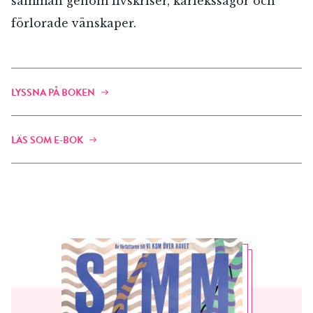
samman genom livskriser, kärlekssagor och
förlorade vänskaper.
LYSSNA PÅ BOKEN
LÄS SOM E-BOK