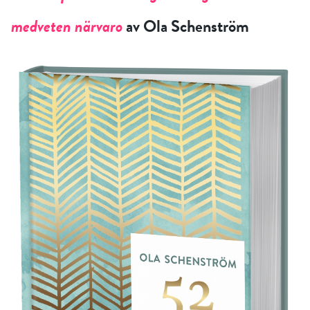
medveten närvaro
av
Ola
Schenström
RÖSTA
E-post*