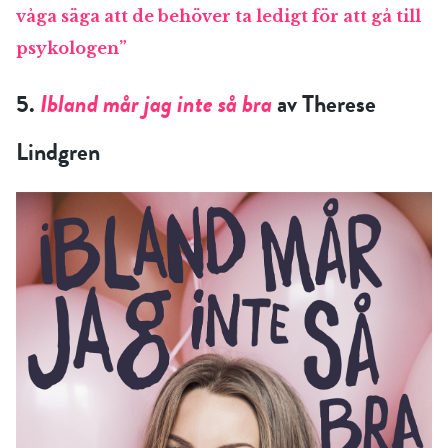
våga säga att de behöver ta ledigt för att gå till
psykologen”
5.
Ibland mår jag inte så bra
av Therese
Lindgren