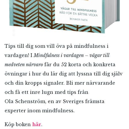
Jag accepterar villkoren.
RÖSTA
ÅNGRA OCH STÄNG
Tips till dig som vill öva på mindfulness i
vardagen! I
Mindfulness
i vardagen – vägar til
l
medveten närvaro
får du 52 korta och konkreta
övningar i hur du lär dig att lyssna till dig själv
och din kropps signaler. Bli mer närvarande
och få ett inre lugn med tips från
Ola Schenström, en av Sveriges främsta
experter inom mindfulness.
Köp boken
här
.