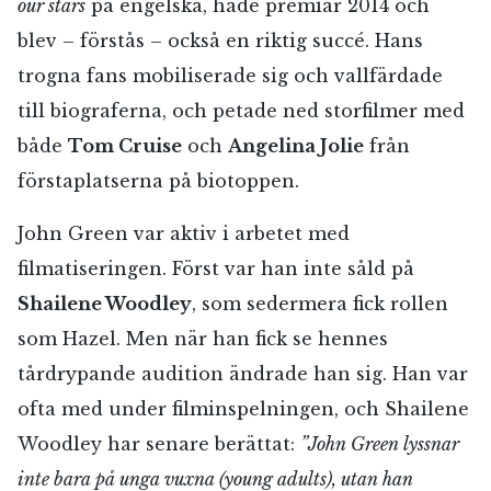
our stars
på engelska, hade premiär 2014 och
blev – förstås – också en riktig succé. Hans
trogna fans mobiliserade sig och vallfärdade
till biograferna, och petade ned storfilmer med
både
Tom Cruise
och
Angelina Jolie
från
förstaplatserna på biotoppen.
John Green var aktiv i arbetet med
filmatiseringen. Först var han inte såld på
Shailene Woodley
, som sedermera fick rollen
som Hazel. Men när han fick se hennes
tårdrypande audition ändrade han sig. Han var
ofta med under filminspelningen, och Shailene
Woodley har senare berättat:
”John Green lyssnar
inte bara på unga vuxna (young adults), utan han