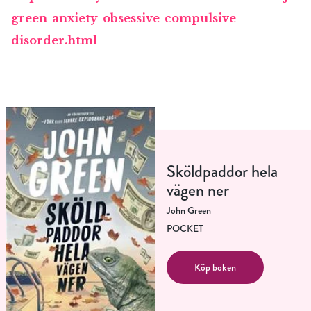
green-anxiety-obsessive-compulsive-
disorder.html
Sköldpaddor hela
vägen ner
John Green
POCKET
Köp boken