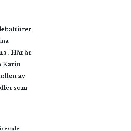
debattörer
ina
". Här är
n Karin
ollen av
offer som
licerade