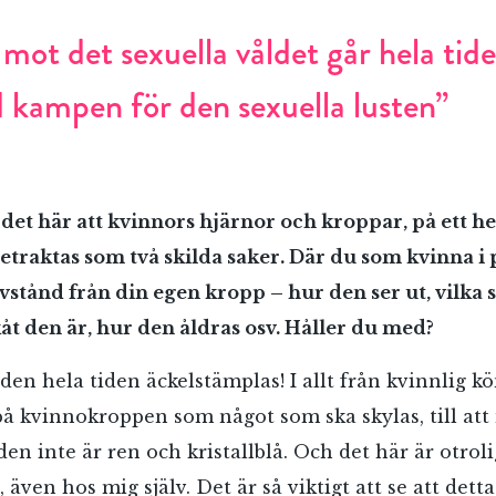
ot det sexuella våldet går hela tide
kampen för den sexuella lusten”
 det här att kvinnors hjärnor och kroppar, på ett he
etraktas som två skilda saker. Där du som kvinna i 
avstånd från din egen kropp – hur den ser ut, vilka 
RÖSTA
kåt den är, hur den åldras osv. Håller du med?
 den hela tiden äckelstämplas! I allt från kvinnlig 
å kvinnokroppen som något som ska skylas, till att
ost*
en inte är ren och kristallblå. Och det här är otroli
, även hos mig själv. Det är så viktigt att se att det