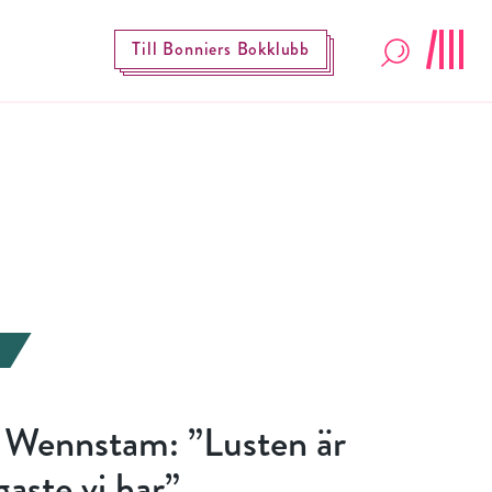
Till Bonniers Bokklubb
 Wennstam: ”Lusten är
gaste vi har”