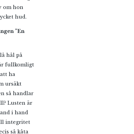
lv om hon
mycket hud.
ingen ”En
lå hål på
r fullkomligt
 att ha
om ursäkt
en så handlar
ll? Lusten är
hand i hand
l integritet
ecis så kåta