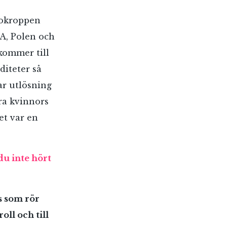
nnokroppen
SA, Polen och
kommer till
diteter så
ar utlösning
ra kvinnors
et var en
du inte hört
s som rör
ll och till