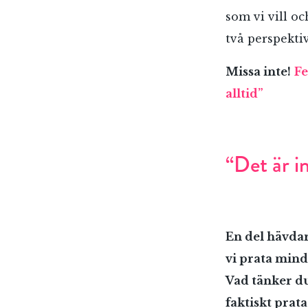
som vi vill o
två perspekti
Missa inte!
Fe
alltid”
“Det är i
En del hävdar
vi prata mind
Vad tänker du
faktiskt pra