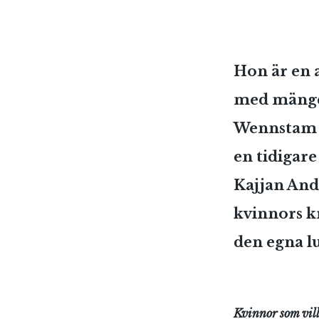
Hon är en 
med mängder
Wennstam 
en tidigare
Kajjan And
kvinnors k
den egna l
Kvinnor som vil