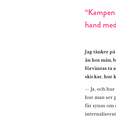
“Kampen m
hand med 
Jag tänker på
än hos män, b
förväntas ta 
skickar, hur 
— Ja, och hur
hur man ser p
E-p
får synas om d
internaliserat