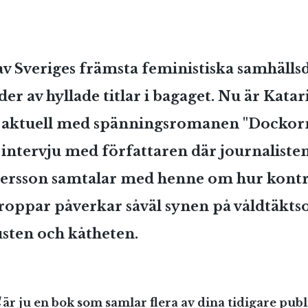
av Sveriges främsta feministiska samhälls
 av hyllade titlar i bagaget. Nu är Katar
aktuell med spänningsromanen "Dockorna
 intervju med författaren där journaliste
ersson samtalar med henne om hur kontr
roppar påverkar såväl synen på våldtäkts
usten och kåtheten.
l
är ju en bok som samlar flera av dina tidigare pub