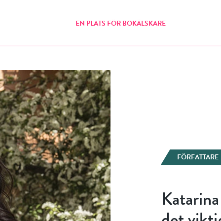
EN PLATS FÖR BOKÄLSKARE
FÖRFATTARE
Katarina
det vikti