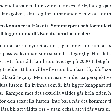
Jag accepterar villkoren.
sexuella våldet: hur kvinnan anses få skylla sig sjä
å dansgolvet, klätt sig för utmanande och visat för 
RÖSTA
ken kommer ju från ditt Sommarprat och formuler
l ligger inte still”. Kan du berätta om det?
ÅNGRA OCH STÄNG
manfattar så mycket av det jag brinner för, som att s
passiva kvinnan som sexuellt tillgänglig. Hur det ä
et i ett jämställt land som Sverige på 2000-talet går
 trodde att hon ville eftersom hon bara låg där” s
dtäktsrättegång. Men om man vänder på perspektiv
ust lusten. En kvinna som är kåt ligger knappast sti
har! Kampen mot det sexuella våldet går hela tiden 
r den sexuella lusten. Inte bara när det kommer til
 låta bli att våldta oss – utan också att vi får vara pr