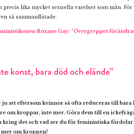
ch precis lika mycket sexuella varelser som män. För
ven så sammanflätade.
ministikonen Roxane Gay: ”Övergreppet förändrade
nte konst, bara död och elände”
 ju att eftersom kvinnor så ofta reduceras till bara
re om kroppar, inte mer. Göra dem till en ickefråga
 kring det och vad ser du för feministiska fördelar
ta mer om kroppen?