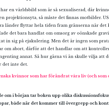
 har en världsbild som är så sexualiserad, där kvi
 en projektionsyta, så måste det finnas motbilder. U
a länder flyttar hela tiden fram gränserna när det 
Hade det bara handlat om omsorg av oönskade gravi
at in sig på ejakulering. Men det är ingen som prat
r om abort, därför att det handlar om att kontrolle
ngenting annat. Så hur gärna vi än skulle vilja att d
r det inte det.
enska kvinnor som har förändrat våra liv (och som 
e om i början tar boken upp olika diskussionsfoku
par, både när det kommer till övergrepp och kontro