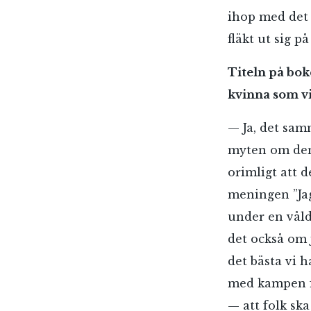
ihop med det 
fläkt ut sig p
Titeln på bo
kvinna som vil
— Ja, det sam
myten om den 
orimligt att d
meningen ”Jag
under en vål
det också om j
det bästa vi 
med kampen fö
— att folk ska