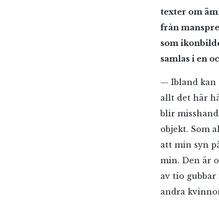
texter om ämn
från mansprea
som ikonbilde
samlas i en 
— Ibland kan 
allt det här 
blir misshan
objekt. Som al
att min syn p
min. Den är o
av tio gubbar
andra kvinnor