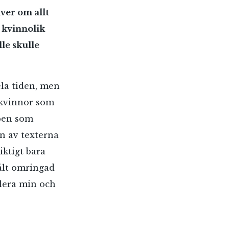
ver om allt
 kvinnolik
le skulle
ela tiden, men
å kvinnor som
pen som
en av texterna
iktigt bara
fält omringad
llera min och