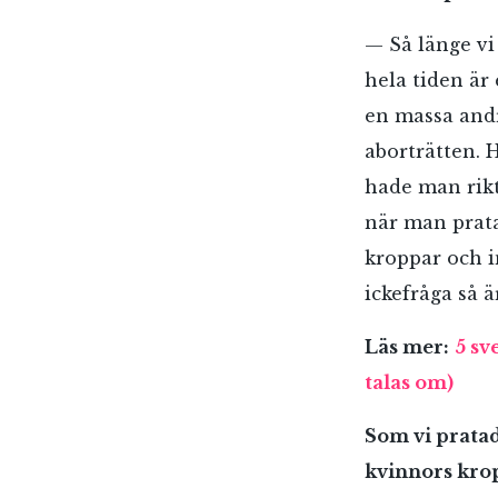
— Så länge vi
hela tiden är
en massa andr
aborträtten. 
hade man rikt
när man prata
kroppar och i
ickefråga så ä
Läs mer:
5 sv
talas om)
Som vi pratad
kvinnors krop