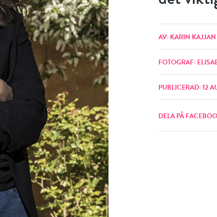
AV: KARIN KAJJA
FOTOGRAF: ELIS
PUBLICERAD: 12 A
DELA PÅ FACEBO