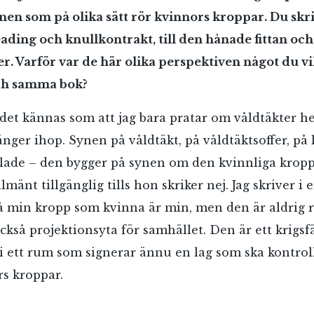
en som på olika sätt rör kvinnors kroppar. Du skri
ding och knullkontrakt, till den hånade fittan och
r. Varför var de här olika perspektiven något du vil
och samma bok?
det kännas som att jag bara pratar om våldtäkter h
hänger ihop. Synen på våldtäkt, på våldtäktsoffer, p
dlade – den bygger på synen om den kvinnliga krop
lmänt tillgänglig tills hon skriker nej. Jag skriver i 
å min kropp som kvinna är min, men den är aldrig r
ckså projektionsyta för samhället. Den är ett krigs
 i ett rum som signerar ännu en lag som ska kontro
s kroppar.