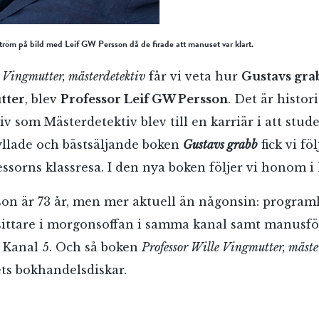
Jag accepterar villkoren.
röm på bild med Leif GW Persson då de firade att manuset var klart.
RÖSTA
 Vingmutter, mästerdetektiv
får vi veta hur
Gustavs gra
tter
, blev
Professor Leif GW Persson
. Det är histo
ÅNGRA OCH STÄNG
v som Mästerdetektiv blev till en karriär i att stud
hyllade och bästsäljande boken
Gustavs grabb
fick vi fö
ssorns klassresa. I den nya boken följer vi honom i 
on är 73 år, men mer aktuell än någonsin: program
sittare i morgonsoffan i samma kanal samt manusför
å Kanal 5. Och så boken
Professor Wille Vingmutter, mäst
ets bokhandelsdiskar.