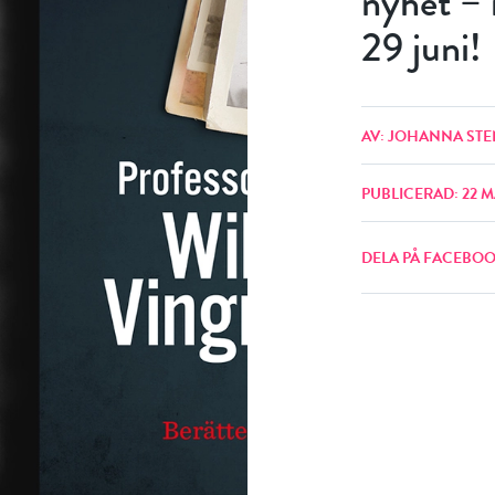
nyhet –
29 juni!
AV: JOHANNA STE
PUBLICERAD: 22 M
DELA PÅ FACEBO