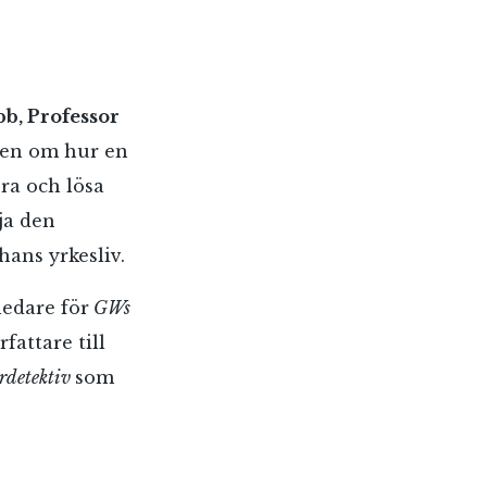
bb, Professor
rien om hur en
era och lösa
lja den
hans yrkesliv.
ledare för
GWs
fattare till
erdetektiv
som