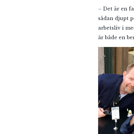
–
Det är en f
sådan djupt p
arbetsliv i m
är både en be
E-p