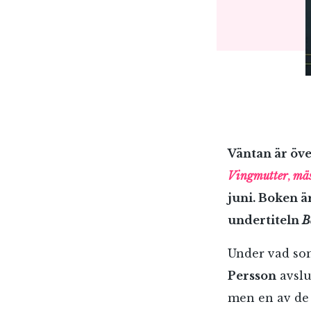
Väntan är öve
Vingmutter
,
mäs
juni.
Boken är
undertiteln
B
Under vad som
Persson
avslu
men en av de