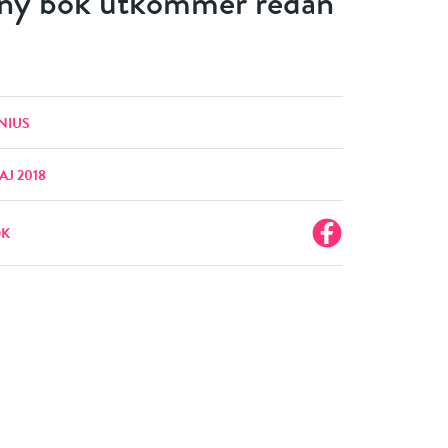
 ny bok utkommer redan
NIUS
AJ 2018
OK