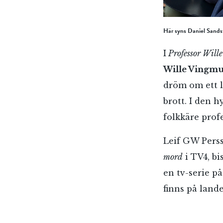
Här syns Daniel Sandst
I
Professor Wille
Wille Vingmu
dröm om ett li
brott. I den 
folkkäre profe
Leif GW Perss
mord
i TV4, bi
en tv-serie p
finns på land