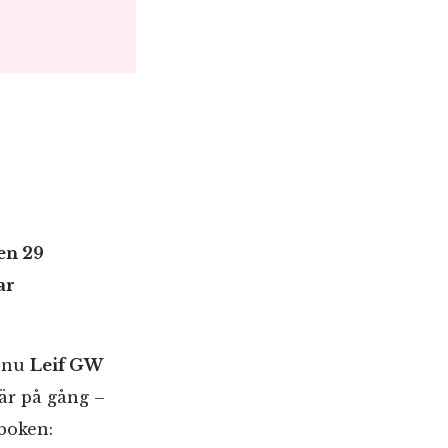
en 29
ar
r nu
Leif GW
 är på gång –
 boken: