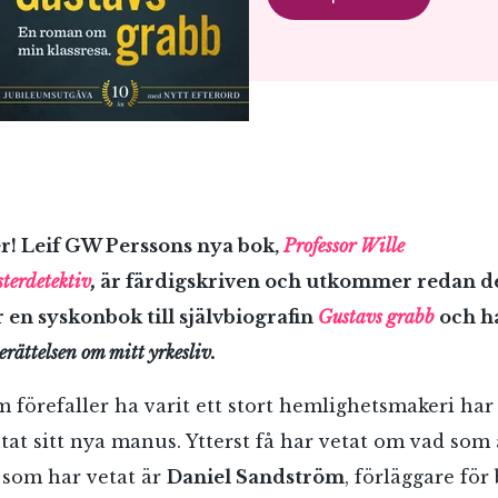
r! Leif GW Perssons nya bok,
Professor Wille
terdetektiv
,
är färdigskriven och utkommer redan d
 en syskonbok till självbiografin
Gustavs grabb
och h
erättelsen om mitt yrkesliv.
 förefaller ha varit ett stort hemlighetsmakeri ha
tat sitt nya manus. Ytterst få har vetat om vad som
 som har vetat är
Daniel Sandström
, förläggare för