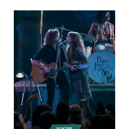
E-post*
Jag accepterar villkoren.
RÖSTA
ÅNGRA OCH STÄNG
BOKTIPS