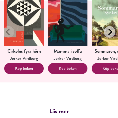
Cirkelns fyra hörn
Mamma i soffa
Sommaren, s
Jerker Virdborg
Jerker Virdborg
Jerker Vird
Köp boken
Köp boken
Köp bok
RÖSTA
Läs mer