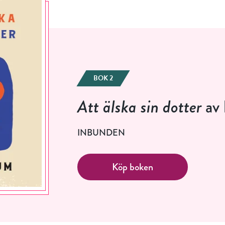
Jag accepterar villkoren.
RÖSTA
BOK 2
ÅNGRA OCH STÄNG
Att älska sin dotter
av 
INBUNDEN
Köp boken