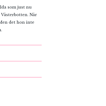
lda som just nu
 Västerbotten. När
 Men det hon inte
n.