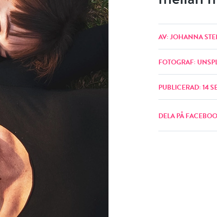
AV: JOHANNA STE
FOTOGRAF: UNSP
PUBLICERAD: 14 S
DELA PÅ FACEBO