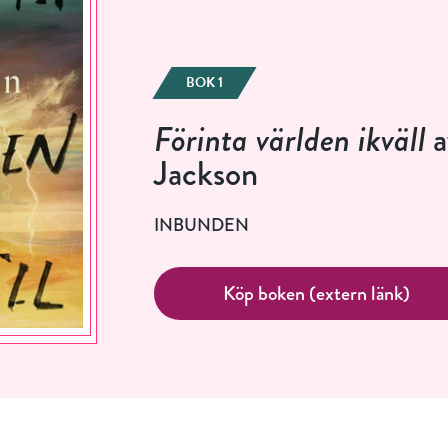
BOK 1
Förinta världen ikväll
a
Jackson
INBUNDEN
Köp boken (extern länk)