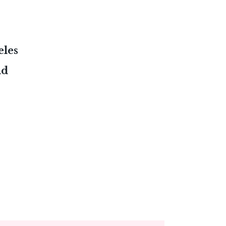
eles
nd