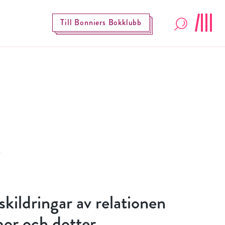
Till Bonniers Bokklubb
skildringar av relationen
or och dotter