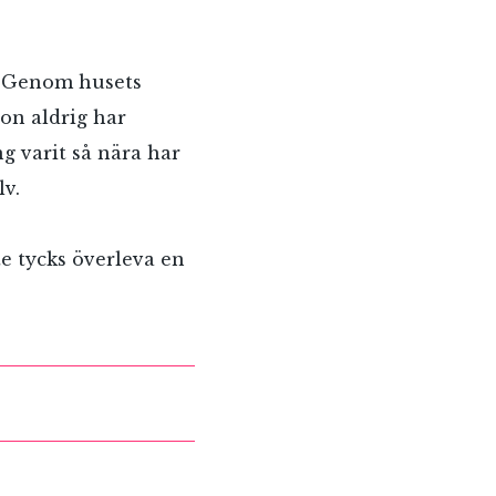
m. Genom husets
on aldrig har
ng varit så nära har
lv.
e tycks överleva en