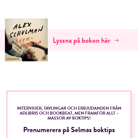
Lyssna på boken här
RÖSTA
E-post*
Jag accepterar villkoren.
INTERVJUER, TÄVLINGAR OCH ERBJUDANDEN FRÅN
ADLIBRIS OCH BOOKBEAT, MEN FRAMFÖR ALLT –
MASSOR AV BOKTIPS!
Prenumerera på Selmas boktips
RÖSTA