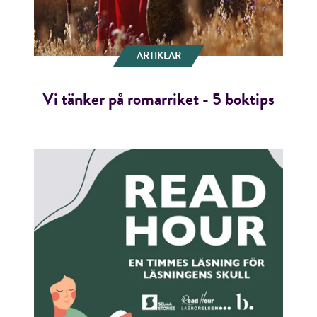
ARTIKLAR
Vi tänker på romarriket - 5 boktips