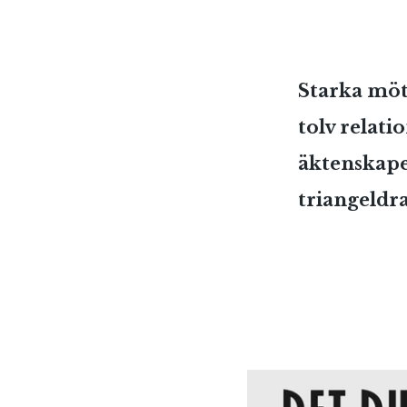
Starka möt
tolv relati
äktenskape
triangeldr