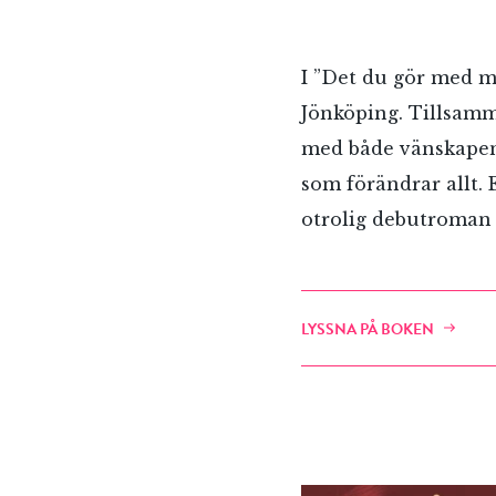
I ”Det du gör med m
Jönköping. Tillsam
med både vänskapen
som förändrar allt.
otrolig debutroman s
LYSSNA PÅ BOKEN
E-p