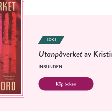
Jag accepterar villkoren.
RÖSTA
ÅNGRA OCH STÄNG
BOK 2
Utanpåverket
av Krist
INBUNDEN
Köp boken