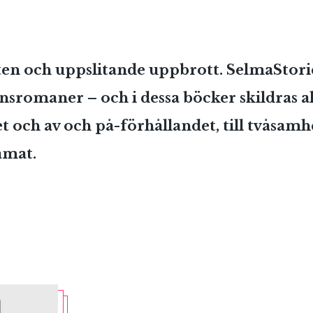
en och uppslitande uppbrott. SelmaStories
onsromaner – och i dessa böcker skildras al
t och av och på-förhållandet, till tvåsam
amat.