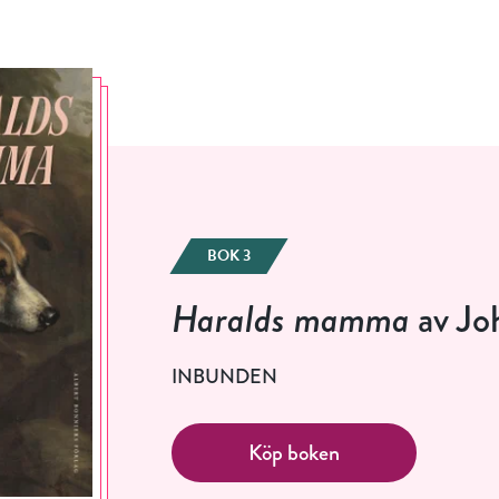
BOK 3
Haralds mamma
av Jo
INBUNDEN
Köp boken