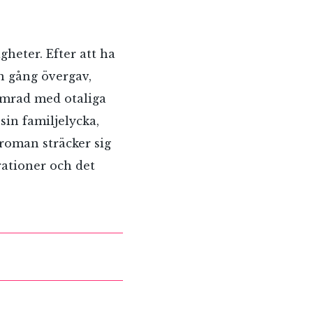
gheter. Efter att ha
n gång övergav,
lamrad med otaliga
sin familjelycka,
roman sträcker sig
rationer och det