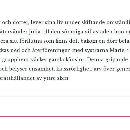
r och dotter, lever sina liv under skiftande omständi
återvänder Julia till den sömniga villastaden hon e
tera sitt förflutna som finns dolt bakom en dörr be
ckas ned och återföreningen med systrarna Marie, i 
 i grupphem, väcker gamla känslor. Denna gripande 
 och belyser ensamhet, klassrörlighet, arv över gene
ätthållandet av yttre sken.