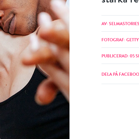
AV: SELMASTORIE
FOTOGRAF: GETTY
PUBLICERAD: 05 
DELA PÅ FACEBO