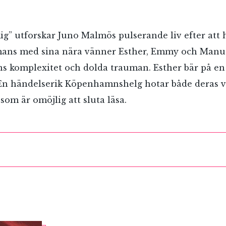
ig” utforskar Juno Malmös pulserande liv efter att
mans med sina nära vänner Esther, Emmy och Manu
s komplexitet och dolda trauman. Esther bär på e
 En händelserik Köpenhamnshelg hotar både deras v
om är omöjlig att sluta läsa.
RÖSTA
ost*