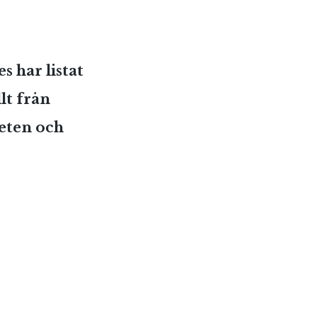
 har listat
lt från
heten och