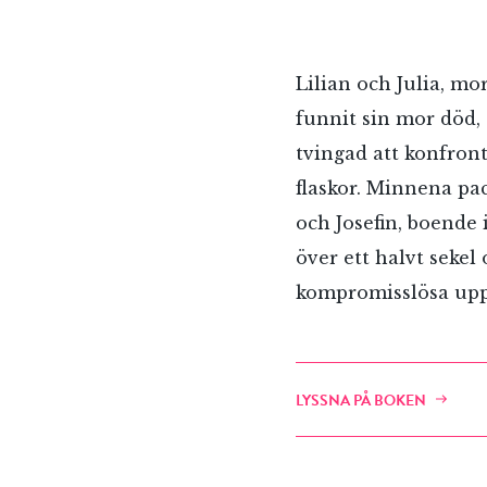
Lilian och Julia, mo
funnit sin mor död, 
tvingad att konfron
flaskor. Minnena pa
och Josefin, boende
över ett halvt sekel
kompromisslösa uppr
LYSSNA PÅ BOKEN