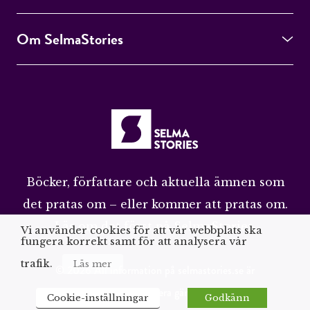
Om SelmaStories
Böcker, författare och aktuella ämnen som
det pratas om – eller kommer att pratas om.
Läs om det först på SelmaStories.
Vi använder cookies för att vår webbplats ska
fungera korrekt samt för att analysera vår
trafik.
Läs mer
© 2026 All information på selmastories.se är
upphovsrättsskyddad. Citera gärna men ange källa
Cookie-inställningar
Godkänn