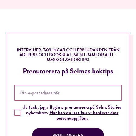
INTERVJUER, TÄVLINGAR OCH ERBJUDANDEN FRÅN
ADLIBRIS OCH BOOKBEAT, MEN FRAMFÖR ALLT –
MASSOR AV BOKTIPS!
Prenumerera på Selmas boktips
RÖSTA
Ja tack, jag vill gärna prenumerera på SelmaStories
nyhetsbrev.
Här kan du läsa hur vi hanterar dina
personuppgifter.
E-post*
PRENUMERERA