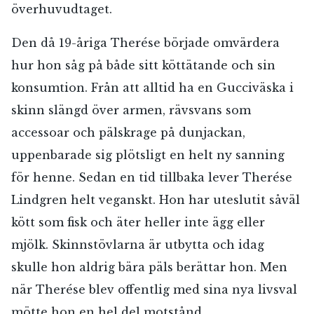
överhuvudtaget.
Den då 19-åriga Therése började omvärdera
hur hon såg på både sitt köttätande och sin
konsumtion. Från att alltid ha en Gucciväska i
skinn slängd över armen, rävsvans som
accessoar och pälskrage på dunjackan,
uppenbarade sig plötsligt en helt ny sanning
för henne. Sedan en tid tillbaka lever Therése
Lindgren helt veganskt. Hon har uteslutit såväl
kött som fisk och äter heller inte ägg eller
mjölk. Skinnstövlarna är utbytta och idag
skulle hon aldrig bära päls berättar hon. Men
när Therése blev offentlig med sina nya livsval
mötte hon en hel del motstånd.