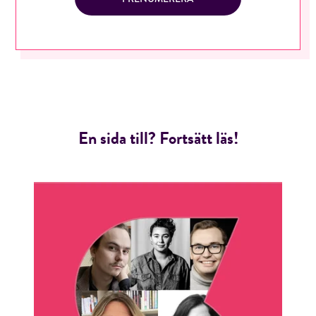
Jag accepterar villkoren.
RÖSTA
ÅNGRA OCH STÄNG
En sida till? Fortsätt läs!