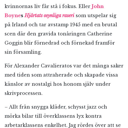
kvinnornas liv får stå i fokus. Eller
John
Boyne
s
Hjärtats osynliga raseri
som utspelar sig
på Irland och tar avstamp 1945 med en brutal
scen där den gravida tonåringen Catherine
Goggin blir förnedrad och förnekad framför
sin församling.
För Alexander Cavalieratos var det många saker
med tiden som attraherade och skapade vissa
känslor av nostalgi hos honom själv under
skrivprocessen.
– Allt från snygga kläder, schysst jazz och
mörka bilar till överklassens lyx kontra
RÖSTA
arbetarklassens enkelhet. Jag rördes över att se