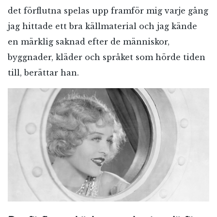
det förflutna spelas upp framför mig varje gång
jag hittade ett bra källmaterial och jag kände
E-post*
en märklig saknad efter de människor,
byggnader, kläder och språket som hörde tiden
till, berättar han.
Jag accepterar villkoren.
RÖSTA
ÅNGRA OCH STÄNG