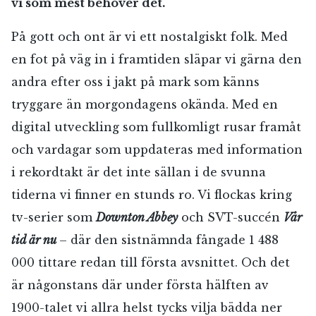
vi som mest behöver det.
På gott och ont är vi ett nostalgiskt folk. Med
en fot på väg in i framtiden släpar vi gärna den
andra efter oss i jakt på mark som känns
tryggare än morgondagens okända. Med en
digital utveckling som fullkomligt rusar framåt
och vardagar som uppdateras med information
i rekordtakt är det inte sällan i de svunna
tiderna vi finner en stunds ro. Vi flockas kring
tv-serier som
Downton Abbey
och SVT-succén
Vår
tid är nu
– där den sistnämnda fångade 1 488
000 tittare redan till första avsnittet. Och det
är någonstans där under första hälften av
1900-talet vi allra helst tycks vilja bädda ner