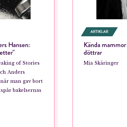
Jag accepterar villkoren.
RÖSTA
ARTIKLAR
ers Hansen:
Kända mammor skr
ÅNGRA OCH STÄNG
etter"
döttrar
eaking of Stories
Mia Skäringer
och Anders
 när man gav bort
tspår bakelsernas