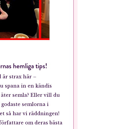
rnas hemliga tips!
 är strax här –
 du spana in en kändis
äter semla? Eller vill du
e godaste semlorna i
ket så har vi räddningen!
författare om deras bästa