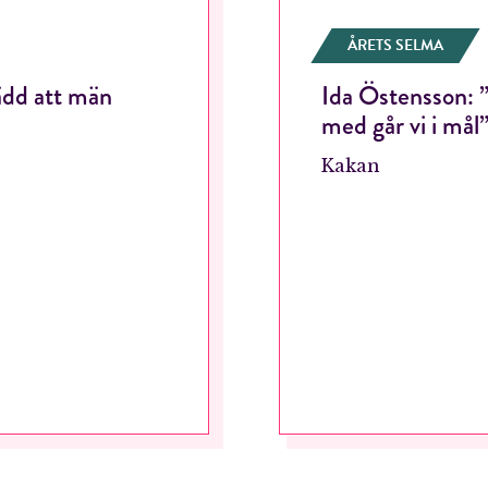
ÅRETS SELMA
ädd att män
Ida Östensson: 
med går vi i mål
Kakan