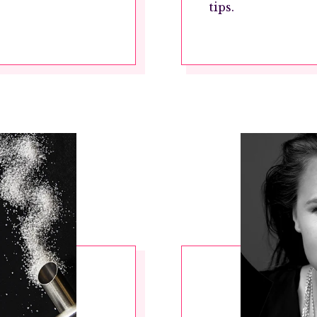
tips.
RÖSTA
ost*