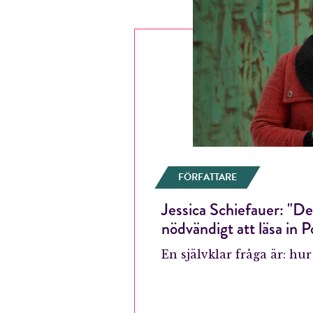
FÖRFATTARE
Jessica Schiefauer: "D
nödvändigt att läsa in P
En självklar fråga är: hu