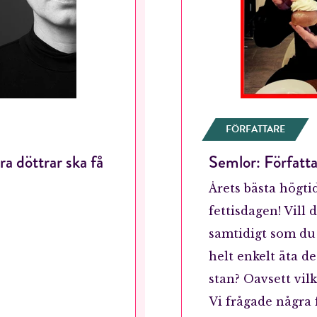
FÖRFATTARE
a döttrar ska få
Semlor: Författa
Årets bästa högtid
fettisdagen! Vill
samtidigt som du 
helt enkelt äta d
stan? Oavsett vil
Vi frågade några 