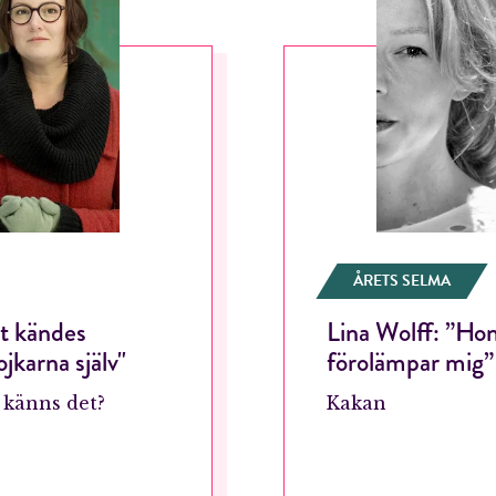
ÅRETS SELMA
et kändes
Lina Wolff: ”Hon
ojkarna själv"
förolämpar mig”
r känns det?
Kakan