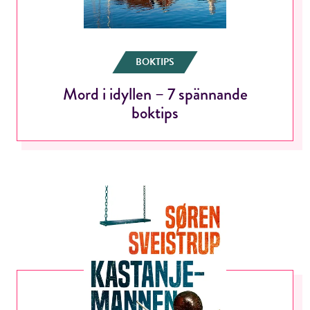
BOKTIPS
Mord i idyllen – 7 spännande
boktips
RÖSTA
E-post*
Jag accepterar villkoren.
RÖSTA