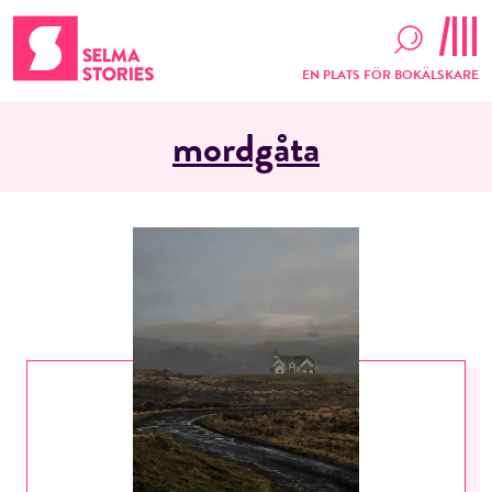
EN PLATS FÖR BOKÄLSKARE
mordgåta