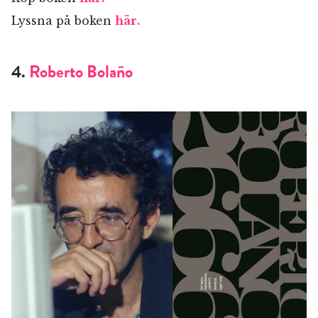
Lyssna på boken
här.
RÖSTA
4.
Roberto Bolaño
E-post*
Jag accepterar villkoren.
RÖSTA
ÅNGRA OCH STÄNG