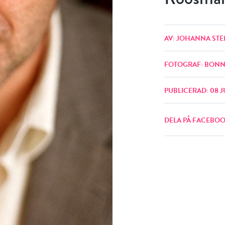
AV: JOHANNA STE
FOTOGRAF: BONN
PUBLICERAD: 08 J
DELA PÅ FACEBO