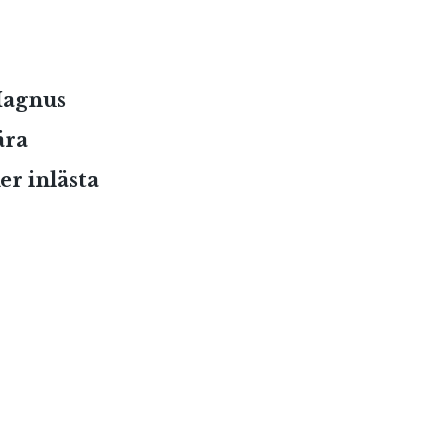
 Magnus
ära
er inlästa