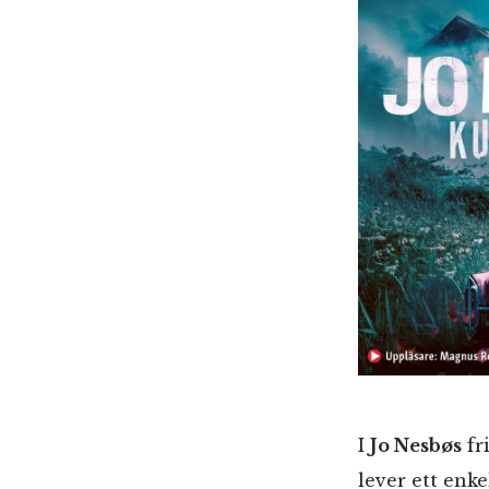
I
Jo Nesbøs
fr
lever ett enke