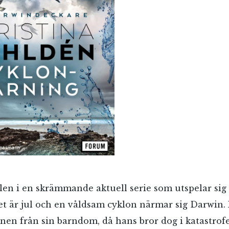
Jag accepterar villkoren.
RÖSTA
ÅNGRA OCH STÄNG
en i en skrämmande aktuell serie som utspelar sig 
et är jul och en våldsam cyklon närmar sig Darwin.
nen från sin barndom, då hans bror dog i katastrof