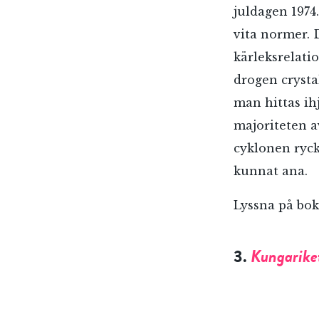
juldagen 1974.
vita normer. 
kärleksrelati
drogen crystal
man hittas ihj
majoriteten a
cyklonen ryck
kunnat ana.
Lyssna på bo
3.
Kungarike