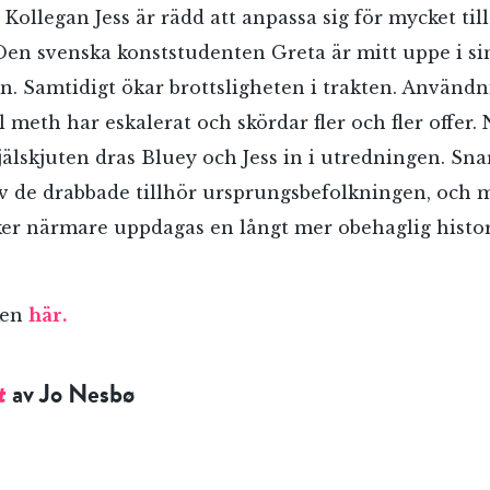
 Kollegan Jess är rädd att anpassa sig för mycket til
Den svenska konststudenten Greta är mitt uppe i si
on. Samtidigt ökar brottsligheten i trakten. Använd
 meth har eskalerat och skördar fler och fler offer.
älskjuten dras Bluey och Jess in i utredningen. Snar
v de drabbade tillhör ursprungsbefolkningen, och
er närmare uppdagas en långt mer obehaglig histor
ken
här.
t
av Jo Nesbø