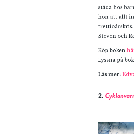
städa hos bar
hon att allt i
trettioårskri
Steven och Reg
Köp boken
hä
Lyssna på bo
Läs mer:
Edva
2.
Cyklonvar
E-p