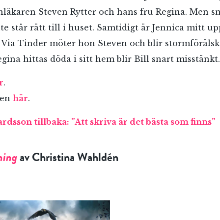
nläkaren Steven Rytter och hans fru Regina. Men sn
nte står rätt till i huset. Samtidigt är Jennica mitt up
s. Via Tinder möter hon Steven och blir stormförälsk
ina hittas döda i sitt hem blir Bill snart misstänkt.
r
.
ken
här
.
rdsson tillbaka: ”Att skriva är det bästa som finns”
RÖSTA
ning
av Christina Wahldén
ost*