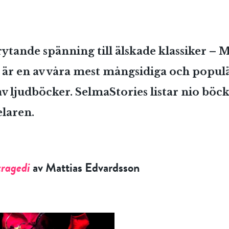
rytande spänning till älskade klassiker –
r en av våra mest mångsidiga och popul
v ljudböcker. SelmaStories listar nio böck
elaren.
tragedi
av Mattias Edvardsson