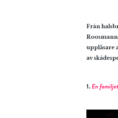
Från halsb
Roosmann ä
uppläsare a
av skådesp
1.
En familje