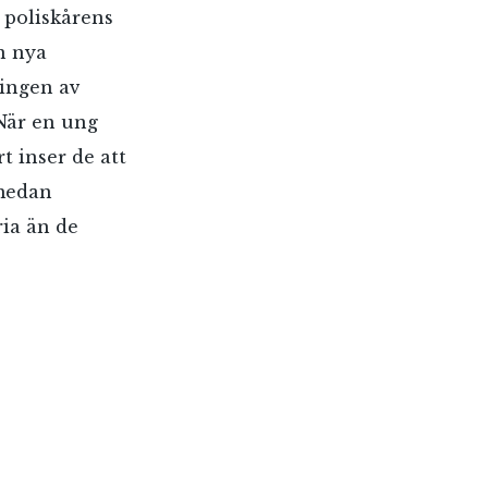
l poliskårens
n nya
ningen av
 När en ung
t inser de att
 medan
ia än de