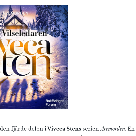
den fjärde delen i
Viveca Stens
serien
Åremorden
. En