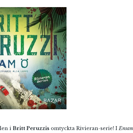
Jag accepterar villkoren.
RÖSTA
ÅNGRA OCH STÄNG
len i
Britt Peruzzis
omtyckta Rivieran-serie! I
Ensam