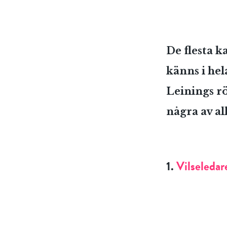
De flesta k
känns i hel
Leinings rö
några av al
1.
Vilseledar