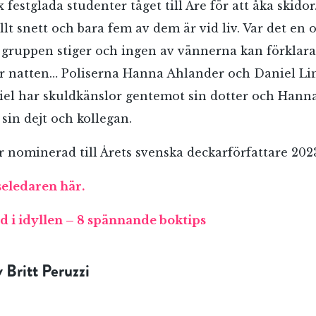
x festglada studenter tåget till Åre för att åka skido
allt snett och bara fem av dem är vid liv. Var det en 
gruppen stiger och ingen av vännerna kan förklar
 natten… Poliserna Hanna Ahlander och Daniel Lin
niel har skuldkänslor gentemot sin dotter och Hanna
 sin dejt och kollegan.
r nominerad till Årets svenska deckarförfattare 202
seledaren här.
RÖSTA
 i idyllen – 8 spännande boktips
v Britt Peruzzi
ost*