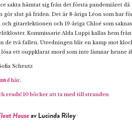
ice sakta hämtat sig från det första pandemiåret då
 gör slut på friden. Det är 8-åriga Léon som har fö
 och gitarrlektionen och 19-åriga Chloé som saknas
litkloster. Kommissarie Alda Luppi kallas hem frå
g an de två fallen. Utredningen blir en kamp mot klo
 lösa ett ouppklarat mord som inte lämnar henne if
Sofia Scheutz
am ö
här.
h reads! 10 böcker att ta med till stranden
Fleat House
av Lucinda Riley