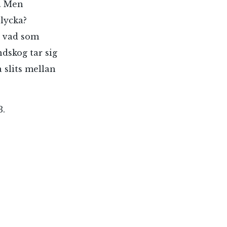
r. Men
olycka?
a vad som
dskog tar sig
 slits mellan
3.