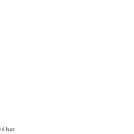
 ö
har