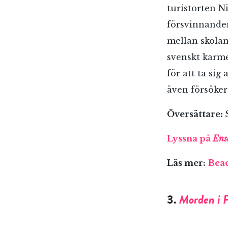
turistorten N
försvinnanden
mellan skolan
svenskt karme
för att ta si
även försöker
Översättare:
Lyssna på
Ens
Läs mer:
Beac
3.
Morden i 