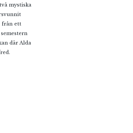
 två mystiska
rsvunnit
 från ett
n semestern
ckan där Alda
red.