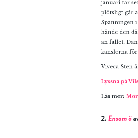
januari tar se
plötsligt går 
Spänningen i 
hände den där
an fallet. Da
känslorna för
Viveca Sten ä
Lyssna på Vil
Läs mer:
Mord
2.
Ensam ö
a
E-p