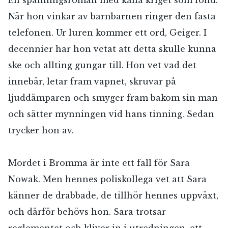
När hon vinkar av barnbarnen ringer den fasta
telefonen. Ur luren kommer ett ord, Geiger. I
decennier har hon vetat att detta skulle kunna
ske och allting gungar till. Hon vet vad det
innebär, letar fram vapnet, skruvar på
ljuddämparen och smyger fram bakom sin man
RÖSTA
och sätter mynningen vid hans tinning. Sedan
trycker hon av.
E-post*
Mordet i Bromma är inte ett fall för Sara
Nowak. Men hennes poliskollega vet att Sara
känner de drabbade, de tillhör hennes uppväxt,
Jag accepterar villkoren.
och därför behövs hon. Sara trotsar
reglementet och kliver in i utredningen, ett