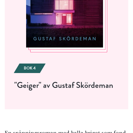
BOK 4
"Geiger" av Gustaf Skördeman
En spänningsroman med kalla kriget som fond.