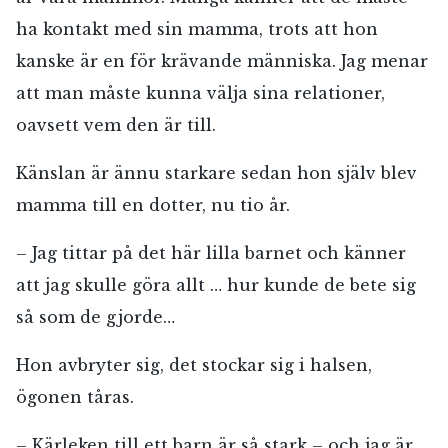
E-post*
ha kontakt med sin mamma, trots att hon
kanske är en för krävande människa. Jag menar
att man måste kunna välja sina relationer,
Jag accepterar villkoren.
oavsett vem den är till.
Känslan är ännu starkare sedan hon själv blev
RÖSTA
mamma till en dotter, nu tio år.
ÅNGRA OCH STÄNG
– Jag tittar på det här lilla barnet och känner
att jag skulle göra allt … hur kunde de bete sig
så som de gjorde…
Hon avbryter sig, det stockar sig i halsen,
ögonen tåras.
– Kärleken till ett barn är så stark – och jag är