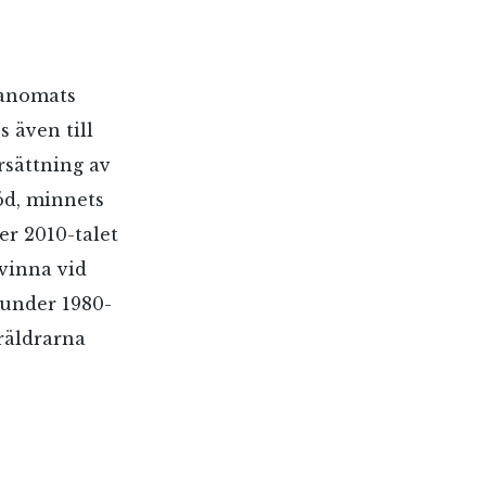
Sanomats
 även till
rsättning av
öd, minnets
er 2010-talet
kvinna vid
 under 1980-
öräldrarna