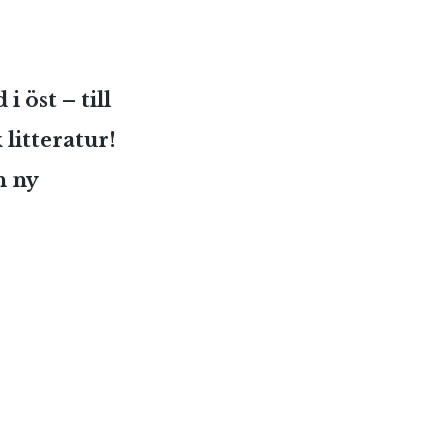
 öst – till
litteratur!
n ny