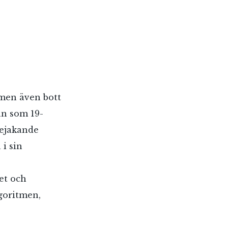
 men även bott
an som 19-
bejakande
 i sin
vet och
lgoritmen,