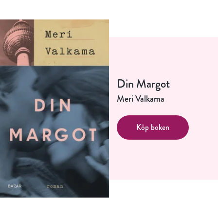
Jag accepterar villkoren.
RÖSTA
ÅNGRA OCH STÄNG
Din Margot
Meri Valkama
Köp boken