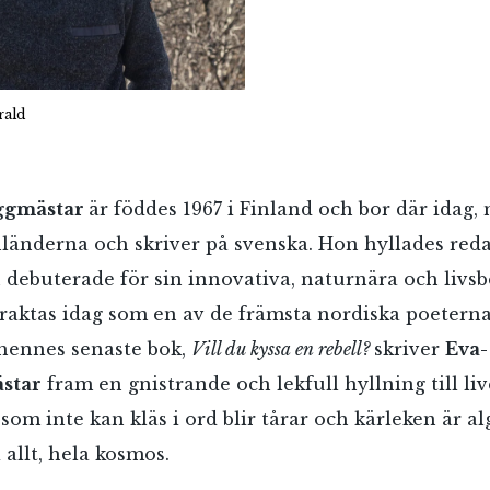
rald
yggmästar
är föddes 1967 i Finland och bor där idag,
nländerna och skriver på svenska. Hon hyllades red
 debuterade för sin innovativa, naturnära och livs
traktas idag som en av de främsta nordiska poeterna
 hennes senaste bok,
Vill du kyssa en rebell?
skriver
Eva-
star
fram en gnistrande och lekfull hyllning till li
som inte kan kläs i ord blir tårar och kärleken är a
 allt, hela kosmos.