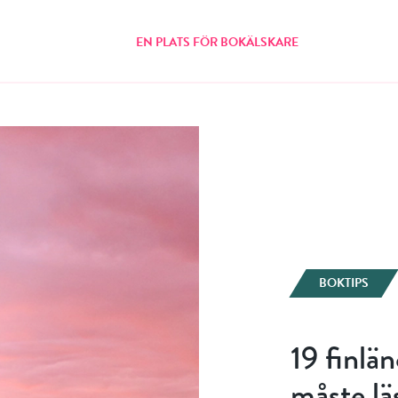
EN PLATS FÖR BOKÄLSKARE
BOKTIPS
19 finlän
måste lä