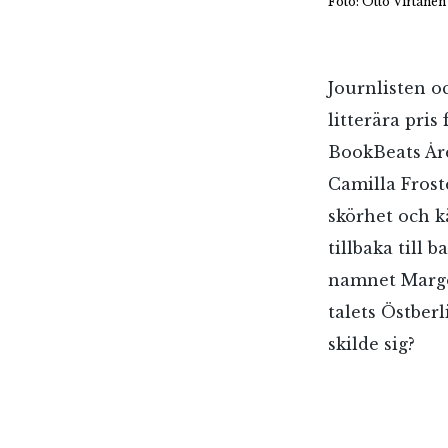
Foto: Otto Virtanen
Journlisten o
litterära pri
BookBeats Åre
Camilla Frost
skörhet och kä
tillbaka till
namnet Margot
talets Östber
skilde sig?
E-p