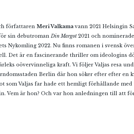
ch författaren
Meri Valkama
vann 2021 Helsingin 
s för sin debutroman
Din Margot
2021 och nominerades
ts Nykomling 2022. Nu finns romanen i svensk öve
ell. Det är en fascinerande thriller om ideologins d
rleks oövervinneliga kraft. Vi följer Valjas resa und
 barndomsstaden Berlin där hon söker efter efter en 
 som Valjas far hade ett hemligt förhållande med
RÖSTA
lin. Vem är hon? Och var hon anledningen till att f
ost*