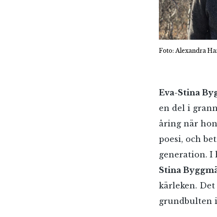
Foto: Alexandra Ha
Eva-Stina B
en del i gran
åring när hon
poesi, och be
generation. I
Stina Byggmä
kärleken. Det 
grundbulten i